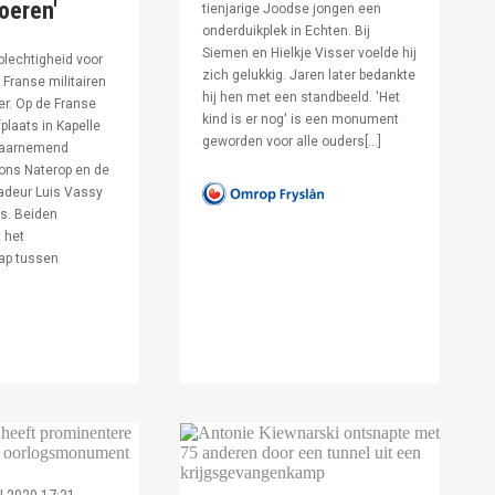
voeren'
tienjarige Joodse jongen een
onderduikplek in Echten. Bij
Siemen en Hielkje Visser voelde hij
lechtigheid voor
zich gelukkig. Jaren later bedankte
Franse militairen
hij hen met een standbeeld. 'Het
er. Op de Franse
kind is er nog' is een monument
fplaats in Kapelle
geworden voor alle ouders[…]
waarnemend
ons Naterop en de
deur Luis Vassy
s. Beiden
 het
ap tussen