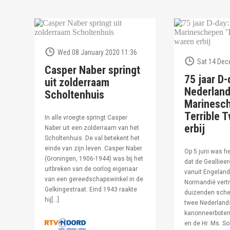
Wed 08 January 2020 11:36
Sat 14 Dec
Casper Naber springt
75 jaar D-
uit zolderraam
Nederlan
Scholtenhuis
Marinesc
Terrible T
In alle vroegte springt Casper
erbij
Naber uit een zolderraam van het
Scholtenhuis. De val betekent het
einde van zijn leven. Casper Naber
Op 5 juni was h
(Groningen, 1906-1944) was bij het
dat de Geallieer
uitbreken van de oorlog eigenaar
vanuit Engeland
van een gereedschapswinkel in de
Normandië vertr
Gelkingestraat. Eind 1943 raakte
duizenden sche
hij[…]
twee Nederland
kanonneerboten,
en de Hr. Ms. S