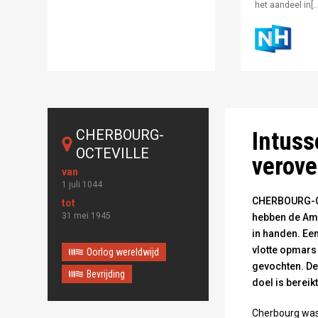
het aandeel in[…
Cherbourg: Dui
CHERBOURG-
Intuss
OCTEVILLE
verove
1 juli 1044
CHERBOURG-OCT
31 mei 1945
hebben de Amer
in handen. Ee
vlotte opmars
Oorlog wereldwijd
gevochten. De
Bevrijding
doel is bereik
Cherbourg was 