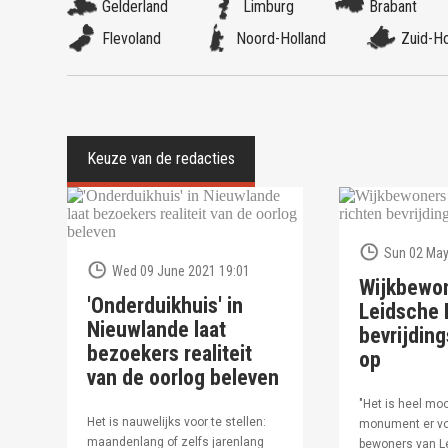
Gelderland
Limburg
Brabant
Flevoland
Noord-Holland
Zuid-Ho
Sun 02 May
Wed 09 June 2021 19:01
Wijkbewo
'Onderduikhuis' in
Leidsche R
Nieuwlande laat
bevrijdi
bezoekers realiteit
op
van de oorlog beleven
"Het is heel moo
Het is nauwelijks voor te stellen:
monument er vo
maandenlang of zelfs jarenlang
bewoners van Le