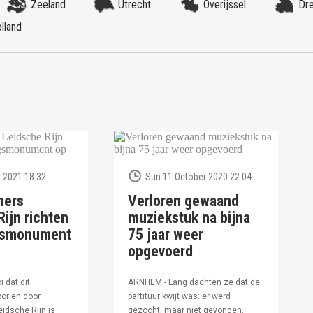
Zeeland
Utrecht
Overijssel
Dr
lland
 2021 18:32
Sun 11 October 2020 22:04
ners
Verloren gewaand
ijn richten
muziekstuk na bijna
ngsmonument
75 jaar weer
opgevoerd
i dat dit
ARNHEM - Lang dachten ze dat de
or en door
partituur kwijt was: er werd
idsche Rijn is
gezocht, maar niet gevonden.