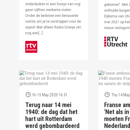
onderduiken in een huisje van nog
gekomen". Met 
geen vijftien vierkante meter.
onthulde burge
Onder de bedstee een benauwde
Dijksma van Utr
ruimte om je te verstoppen voor de
mei 2021 op het 
vijand. Met alleen Radio Oranje om
nieuw oorlogs
nog een[…]
Fri 15 May 2020 16:31
Thu 14 May
Terug naar 14 mei
Franse am
1940: de dag dat het
'Net als i
hart uit Rotterdam
moeten Fr
werd gebombardeerd
Nederlan