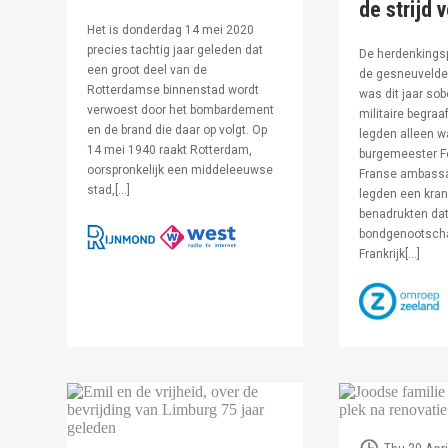
de strijd 
Het is donderdag 14 mei 2020
precies tachtig jaar geleden dat
De herdenkingsp
een groot deel van de
de gesneuvelde 
Rotterdamse binnenstad wordt
was dit jaar sob
verwoest door het bombardement
militaire begraa
en de brand die daar op volgt. Op
legden alleen 
14 mei 1940 raakt Rotterdam,
burgemeester F
oorspronkelijk een middeleeuwse
Franse ambassa
stad,[…]
legden een kran
benadrukten dat
bondgenootsch
Frankrijk[…]