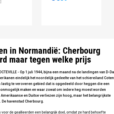
]
tse gevangenen worden afgevoerd - publiek domein
en in Normandië: Cherbourg
rd maar tegen welke prijs
EVILLE - Op 1 juli 1944, bijna een maand na de landingen van D-Da
ikanen eindelijk het noordelijk gedeelte van het schiereiland Coten
n lastig te veroveren gebied dat is opgedeeld door heggen die een
 onmogelijk maken en waar zowat om iedere heg moest worden
 Amerikaanse en Duitse verliezen zijn hoog, maar het belangrijkste
t. De havenstad Cherbourg.
voor de geallieerden een belangrijk doel, omdat ze hard behoefte