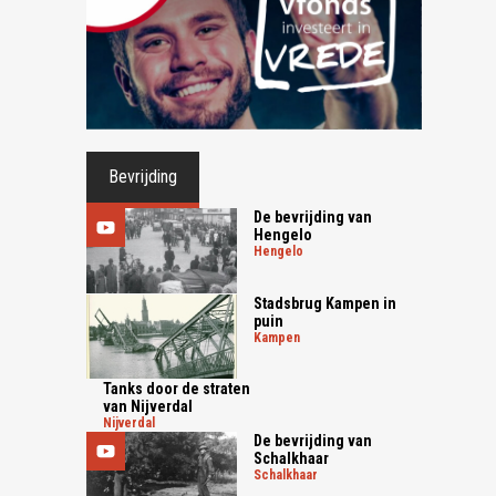
Bevrijding
De bevrijding van
Hengelo
hengelo
Stadsbrug Kampen in
puin
kampen
Tanks door de straten
van Nijverdal
nijverdal
De bevrijding van
Schalkhaar
schalkhaar