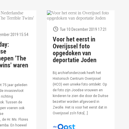
Tue 10 December 2019 17:21
ember 2019 15:54
Voor het eerst in
day:
Overijssel foto
dse
opgedoken van
hepen 'The
deportatie Joden
wins' waren
Bij archiefonderzoek heeft het
Historisch Centrum Overijssel
(HCO) een unieke foto ontdekt. Op
et 75 jaar geleden
de foto zijn Joodse vrouwen en
de invasievloot
kinderen te zien die door de Duitse
 richting
bezetter worden afgevoerd in
ok. Tussen de
Zwolle. Het is voor het eerst dat in
pen voeren ook
Overijssel zo’n foto[…]
se
 de Hr. Ms. Flores
oemba. En hoewel