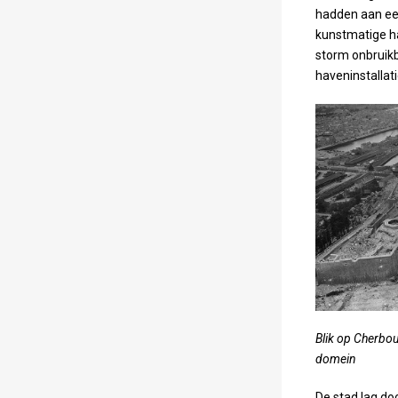
hadden aan ee
kunstmatige h
storm onbruikb
haveninstallati
Blik op Cherbour
domein
De stad lag do