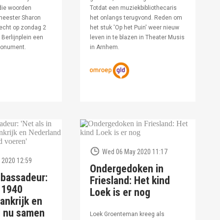
die woorden
Totdat een muziekbibliothecaris
meester Sharon
het onlangs terugvond. Reden om
echt op zondag 2
het stuk 'Op het Puin' weer nieuw
Berlijnplein een
leven in te blazen in Theater Musis
monument.
in Arnhem.
Wed 06 May 2020 11:17
 2020 12:59
Ondergedoken in
bassadeur:
Friesland: Het kind
n 1940
Loek is er nog
ankrijk en
d nu samen
Loek Groenteman kreeg als