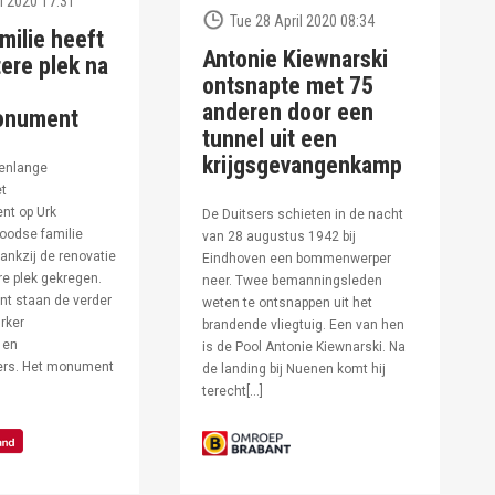
l 2020 17:31
Tue 28 April 2020 08:34
milie heeft
Antonie Kiewnarski
ere plek na
ontsnapte met 75
anderen door een
onument
tunnel uit een
krijgsgevangenkamp
enlange
et
t op Urk
De Duitsers schieten in de nacht
oodse familie
van 28 augustus 1942 bij
ankzij de renovatie
Eindhoven een bommenwerper
e plek gekregen.
neer. Twee bemanningsleden
t staan de verder
weten te ontsnappen uit het
rker
brandende vliegtuig. Een van hen
 en
is de Pool Antonie Kiewnarski. Na
fers. Het monument
de landing bij Nuenen komt hij
terecht[…]