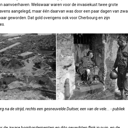
n aanvoerhaven. Weliswaar waren voor de invasiekust twee grote
avens aangelegd, maar één daarvan was door een paar dagen van zwa
aar geworden. Dat gold overigens ook voor Cherbourg en zijn
es.
g na de strijd, rechts een gesneuvelde Duitser, een van de vele... - publiek
or de zware bombardementen en dito gevechten flink in puin, en de