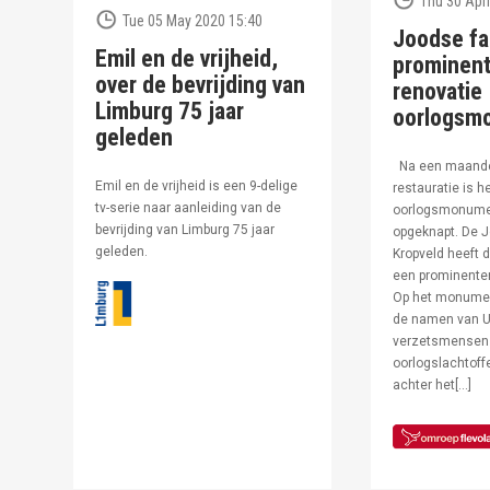
Thu 30 Apri
Tue 05 May 2020 15:40
Joodse fa
Emil en de vrijheid,
prominent
over de bevrijding van
renovatie
Limburg 75 jaar
oorlogsm
geleden
Na een maand
Emil en de vrijheid is een 9-delige
restauratie is h
tv-serie naar aanleiding van de
oorlogsmonumen
bevrijding van Limburg 75 jaar
opgeknapt. De J
geleden.
Kropveld heeft d
een prominenter
Op het monumen
de namen van U
verzetsmensen
oorlogslachtof
achter het[…]