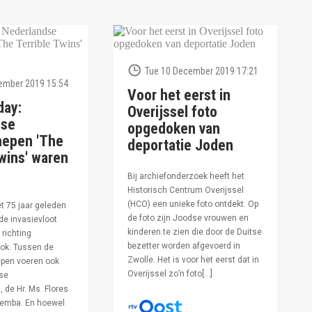
Tue 10 December 2019 17:21
ember 2019 15:54
Voor het eerst in
day:
Overijssel foto
dse
opgedoken van
hepen 'The
deportatie Joden
wins' waren
Bij archiefonderzoek heeft het
Historisch Centrum Overijssel
(HCO) een unieke foto ontdekt. Op
et 75 jaar geleden
de foto zijn Joodse vrouwen en
de invasievloot
kinderen te zien die door de Duitse
 richting
bezetter worden afgevoerd in
ok. Tussen de
Zwolle. Het is voor het eerst dat in
pen voeren ook
Overijssel zo’n foto[…]
se
 de Hr. Ms. Flores
oemba. En hoewel