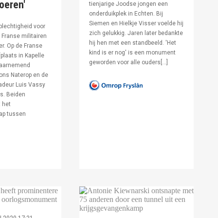
voeren'
tienjarige Joodse jongen een
onderduikplek in Echten. Bij
Siemen en Hielkje Visser voelde hij
lechtigheid voor
zich gelukkig. Jaren later bedankte
Franse militairen
hij hen met een standbeeld. 'Het
er. Op de Franse
kind is er nog' is een monument
fplaats in Kapelle
geworden voor alle ouders[…]
waarnemend
ons Naterop en de
deur Luis Vassy
s. Beiden
 het
ap tussen