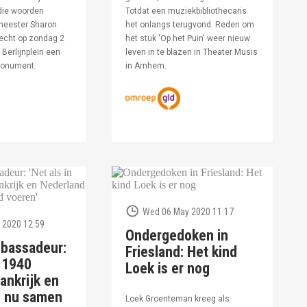
die woorden
Totdat een muziekbibliothecaris
meester Sharon
het onlangs terugvond. Reden om
echt op zondag 2
het stuk 'Op het Puin' weer nieuw
Berlijnplein een
leven in te blazen in Theater Musis
monument.
in Arnhem.
Wed 06 May 2020 11:17
 2020 12:59
Ondergedoken in
bassadeur:
Friesland: Het kind
n 1940
Loek is er nog
ankrijk en
d nu samen
Loek Groenteman kreeg als