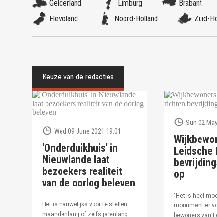
Gelderland
Limburg
Brabant
Flevoland
Noord-Holland
Zuid-Ho
Sun 02 May
Wed 09 June 2021 19:01
Wijkbewo
'Onderduikhuis' in
Leidsche R
Nieuwlande laat
bevrijdi
bezoekers realiteit
op
van de oorlog beleven
"Het is heel moo
Het is nauwelijks voor te stellen:
monument er vo
maandenlang of zelfs jarenlang
bewoners van Le