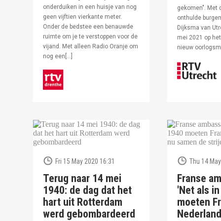
onderduiken in een huisje van nog
gekomen". Met 
geen vijftien vierkante meter.
onthulde burge
Onder de bedstee een benauwde
Dijksma van Utr
ruimte om je te verstoppen voor de
mei 2021 op het 
vijand. Met alleen Radio Oranje om
nieuw oorlogs
nog een[…]
Fri 15 May 2020 16:31
Thu 14 May
Terug naar 14 mei
Franse am
1940: de dag dat het
'Net als i
hart uit Rotterdam
moeten Fr
werd gebombardeerd
Nederlan