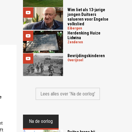
Wim liet als 13-jarige
jongen Duitsers
salueren voor Engelse
volkslied
eibergen
Herdenking Huize
Lidwina
zenderen
Bevrijdingskinderen
overijssel
Lees alles over 'Na de oorlog'
e
Na de oorlog
mt
ft
Duitse krans bij