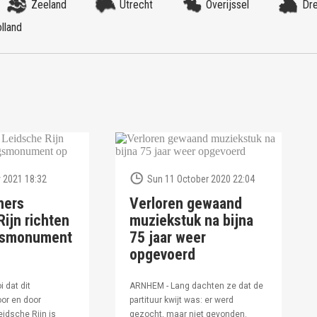
Zeeland
Utrecht
Overijssel
Dr
lland
 2021 18:32
Sun 11 October 2020 22:04
ners
Verloren gewaand
ijn richten
muziekstuk na bijna
ngsmonument
75 jaar weer
opgevoerd
i dat dit
ARNHEM - Lang dachten ze dat de
or en door
partituur kwijt was: er werd
idsche Rijn is
gezocht, maar niet gevonden.