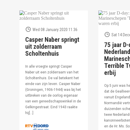
Wed 08 January 2020 11:36
Sat 14 Dec
Casper Naber springt
75 jaar D-
uit zolderraam
Nederlan
Scholtenhuis
Marinesc
Terrible T
In alle vroegte springt Casper
erbij
Naber uit een zolderraam van het
Scholtenhuis. De val betekent het
einde van zijn leven. Casper Naber
Op 5 juni was h
(Groningen, 1906-1944) was bij het
dat de Geallieer
uitbreken van de oorlog eigenaar
vanuit Engeland
van een gereedschapswinkel in de
Normandië vertr
Gelkingestraat. Eind 1943 raakte
duizenden sche
hij[…]
twee Nederland
kanonneerboten,
en de Hr. Ms. S