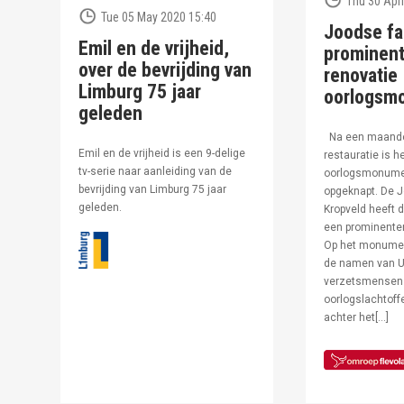
Thu 30 Apri
Tue 05 May 2020 15:40
Joodse fa
Emil en de vrijheid,
prominent
over de bevrijding van
renovatie
Limburg 75 jaar
oorlogsm
geleden
Na een maand
Emil en de vrijheid is een 9-delige
restauratie is h
tv-serie naar aanleiding van de
oorlogsmonumen
bevrijding van Limburg 75 jaar
opgeknapt. De J
geleden.
Kropveld heeft d
een prominenter
Op het monumen
de namen van U
verzetsmensen
oorlogslachtof
achter het[…]