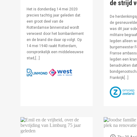
de strijd 
Het is donderdag 14 mei 2020
precies tachtig jaar geleden dat
De herdenkingsp
een groot deel van de
de gesneuvelde 
Rotterdamse binnenstad wordt
was dit jaar sob
verwoest door het bombardement
militaire begraa
en de brand die daar op volgt. Op
legden alleen 
14 mei 1940 raakt Rotterdam,
burgemeester F
oorspronkelijk een middeleeuwse
Franse ambassa
stad,[…]
legden een kran
benadrukten dat
bondgenootsch
Frankrijk[…]