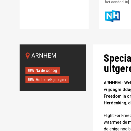
het aandeel in[…
ARNHEM
Specia
uitger
Na de oorlog
Arnhem/Nijmegen
ARNHEM - Wet
vrijdagmiddag 
Freedom in on
Herdenking, d
Flight For Free
waarmee de me
de enige nog b