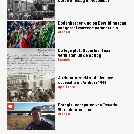
Derde Dinsdag in November
Dodenherdenking en Bevrijdingsdag
aangepast vanwege coronacrisis
arnhem
De lege plek. Speurtocht naar
vermisten uit de oorlog
loenen
Apeldoorn zoekt verhalen over
evacuatie uit Arnhem 1944
apeldoorn
Droogte legt sporen van Tweede
Wereldoorlog bloot
arnhem