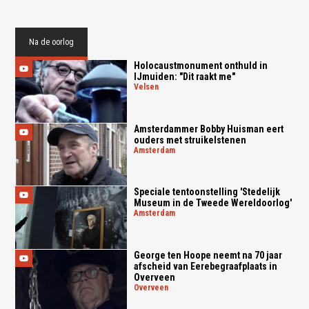
Na de oorlog
Holocaustmonument onthuld in
IJmuiden: "Dit raakt me"
velsen
Amsterdammer Bobby Huisman eert
ouders met struikelstenen
amsterdam
Speciale tentoonstelling 'Stedelijk
Museum in de Tweede Wereldoorlog'
amsterdam
George ten Hoope neemt na 70 jaar
afscheid van Eerebegraafplaats in
Overveen
overveen