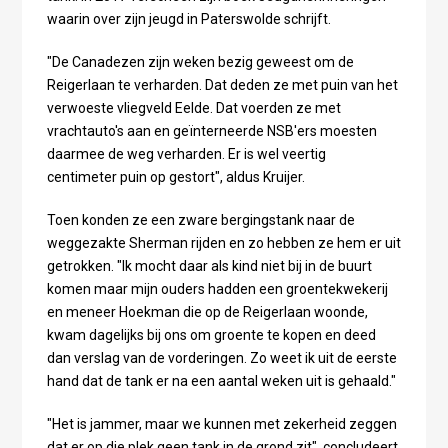
waarin over zijn jeugd in Paterswolde schrijft.
"De Canadezen zijn weken bezig geweest om de
Reigerlaan te verharden. Dat deden ze met puin van het
verwoeste vliegveld Eelde. Dat voerden ze met
vrachtauto's aan en geïnterneerde NSB'ers moesten
daarmee de weg verharden. Er is wel veertig
centimeter puin op gestort", aldus Kruijer.
Toen konden ze een zware bergingstank naar de
weggezakte Sherman rijden en zo hebben ze hem er uit
getrokken. "Ik mocht daar als kind niet bij in de buurt
komen maar mijn ouders hadden een groentekwekerij
en meneer Hoekman die op de Reigerlaan woonde,
kwam dagelijks bij ons om groente te kopen en deed
dan verslag van de vorderingen. Zo weet ik uit de eerste
hand dat de tank er na een aantal weken uit is gehaald."
"Het is jammer, maar we kunnen met zekerheid zeggen
dat er op die plek geen tank in de grond zit", concludeert