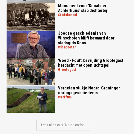
Monument voor 'Knoalster
Achterhuus' stap dichterbij
stadskanaal
Joodse geschiedenis van
Winschoten blijft bewaard door
stadsgids Koos
winschoten
'Goed - Fout': bevrijding Grootegast
herdacht met openluchtspel
grootegast
Vergeten stukje Noord-Groninger
oorlogsgeschiedenis
warffum
Lees alles over 'Na de oorlog'