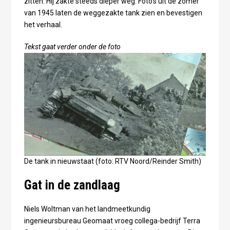
zitten. Hij zakte steeds dieper weg. Foto's uit de zomer
van 1945 laten de weggezakte tank zien en bevestigen
het verhaal.
Tekst gaat verder onder de foto
De tank in nieuwstaat (foto: RTV Noord/Reinder Smith)
Gat in de zandlaag
Niels Woltman van het landmeetkundig
ingenieursbureau Geomaat vroeg collega-bedrijf Terra