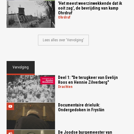
'Het meest weerzinwekkende dat ik
ooit zag', de bevrijding van kamp
Ohrdruf
ohrdruf
Lees alles over 'Vervolging'
Vervolging
Deel 1: "De terugkeer van Evelijn
Roos en Hennie Zilverberg"
drachten
Documentaire drieluik:
Ondergedoken in Fryslân
De Joodse burgemeester van