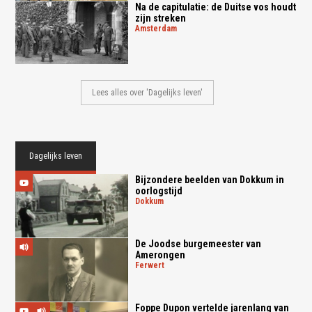
Na de capitulatie: de Duitse vos houdt
zijn streken
amsterdam
Lees alles over 'Dagelijks leven'
Dagelijks leven
Bijzondere beelden van Dokkum in
oorlogstijd
dokkum
De Joodse burgemeester van
Amerongen
ferwert
Foppe Dupon vertelde jarenlang van