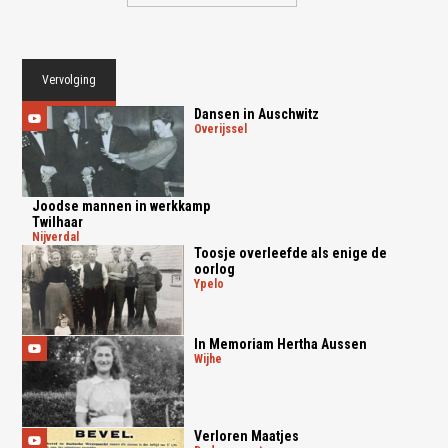
Vervolging
Dansen in Auschwitz
overijssel
Joodse mannen in werkkamp
Twilhaar
nijverdal
Toosje overleefde als enige de
oorlog
ypelo
In Memoriam Hertha Aussen
wijhe
Verloren Maatjes