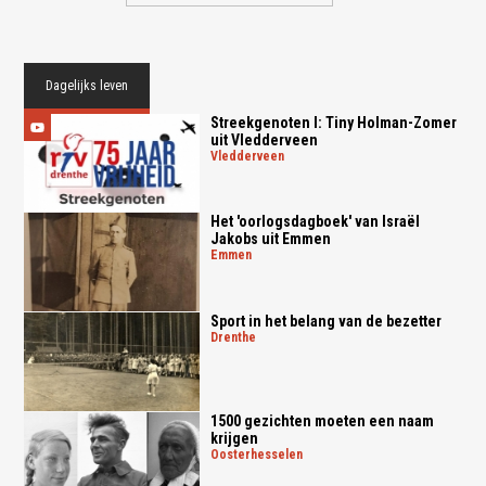
Dagelijks leven
Streekgenoten I: Tiny Holman-Zomer
uit Vledderveen
vledderveen
Het 'oorlogsdagboek' van Israël
Jakobs uit Emmen
emmen
Sport in het belang van de bezetter
drenthe
1500 gezichten moeten een naam
krijgen
oosterhesselen