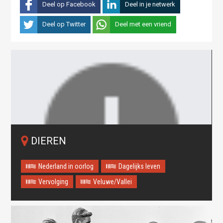
Deel op Facebook
Deel in je netwerk
Deel op Twitter
Deel met een vriend
DIEREN
Nederland in oorlog
Dagelijks leven
Vervolging
Veluwe/Vallei
Oops! Something went