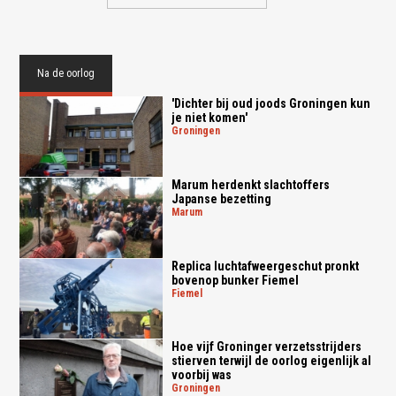
Na de oorlog
'Dichter bij oud joods Groningen kun
je niet komen'
groningen
Marum herdenkt slachtoffers
Japanse bezetting
marum
Replica luchtafweergeschut pronkt
bovenop bunker Fiemel
fiemel
Hoe vijf Groninger verzetsstrijders
stierven terwijl de oorlog eigenlijk al
voorbij was
groningen