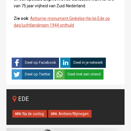
van 75 jaar vrijheid van Zuid-Nederland.
Zie ook:
Airborne-monument Ginkelse Hei bij Ede op
dag luchtlandingen 1944 onthuld
Deel op Facebook
Deel in je netwerk
Deel op Twitter
Deel met een vriend
EDE
Na de oorlog
Arnhem/Nijmegen