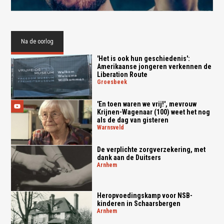
Na de oorlog
'Het is ook hun geschiedenis':
Amerikaanse jongeren verkennen de
Liberation Route
groesbeek
'En toen waren we vrij!', mevrouw
Krijnen-Wagenaar (100) weet het nog
als de dag van gisteren
warnsveld
De verplichte zorgverzekering, met
dank aan de Duitsers
arnhem
Heropvoedingskamp voor NSB-
kinderen in Schaarsbergen
arnhem