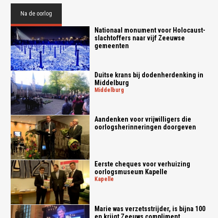
Na de oorlog
Nationaal monument voor Holocaust-
slachtoffers naar vijf Zeeuwse
gemeenten
Duitse krans bij dodenherdenking in
Middelburg
middelburg
Aandenken voor vrijwilligers die
oorlogsherinneringen doorgeven
Eerste cheques voor verhuizing
oorlogsmuseum Kapelle
kapelle
Marie was verzetsstrijder, is bijna 100
en krijgt Zeeuws compliment