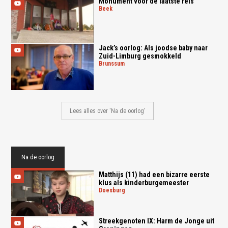
Monument voor de laatste reis
beek
Jack’s oorlog: Als joodse baby naar
Zuid-Limburg gesmokkeld
brunssum
Lees alles over 'Na de oorlog'
Na de oorlog
Matthijs (11) had een bizarre eerste
klus als kinderburgemeester
doesburg
Streekgenoten IX: Harm de Jonge uit