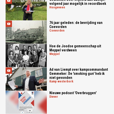
volgend jaar mogelijk in recordboek
hoogeveen
76 jaar geleden: de bevrijding van
Coevorden
coevorden
Hoe de Joodse gemeenschap uit
Meppel verdween
meppel
Ad van Liempt over kampcommandant
Gemmeker: De 'smoking gun' heb ik
niet gevonden
kamp westerbork
Nieuwe podcast 'Overbruggen'
diever