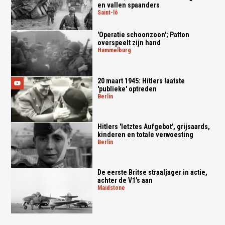
en vallen spaanders
saint-lô
'Operatie schoonzoon'; Patton
overspeelt zijn hand
hammelburg
20 maart 1945: Hitlers laatste
'publieke' optreden
berlin
Hitlers 'letztes Aufgebot', grijsaards,
kinderen en totale verwoesting
berlin
De eerste Britse straaljager in actie,
achter de V1's aan
maidstone