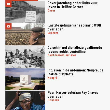
Dover jarenlang onder Duits vuur:
leven in Hellfire Corner
dover
'Laatste getuige' scheepsramp WOII
overleden
lochem
De schimmel die talloze geallieerde
levens redde: penicilline
saint-laurent-sur-mer
Intussen in de Ardennen: Neupré, de
laatste rustplaats
neupré
Pearl Harbor-veteraan Ray Chavez
overleden
honolulu