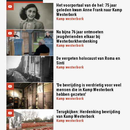
Het voorportaal van de hel: 75 jaar
geleden kwam Anne Frank naar Kamp
Westerbork
kamp westerbork
Na bijna 76 jaar ontmoeten
jeugdvrienden elkaar bij
Westerborkherdenking
kamp westerbork
De vergeten holocaust van Roma en
Sinti
kamp westerbork
'De bevrijding is verdrietig voor veel
mensen die in Kamp Westerbork
hebben gezeten'
kamp westerbork
Terugkijken: Herdenking bevrijding
van Kamp Westerbork
kamp westerbork