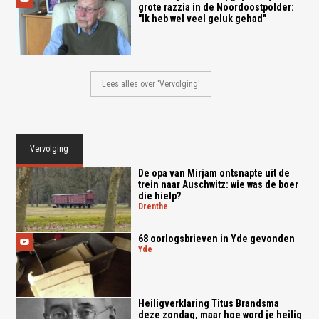
grote razzia in de Noordoostpolder:
"Ik heb wel veel geluk gehad"
Lees alles over 'Vervolging'
Vervolging
De opa van Mirjam ontsnapte uit de
trein naar Auschwitz: wie was de boer
die hielp?
drenthe
68 oorlogsbrieven in Yde gevonden
yde
Heiligverklaring Titus Brandsma
deze zondag, maar hoe word je heilig