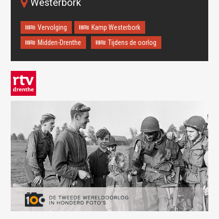
Westerbork
Vervolging
Kamp Westerbork
Midden-Drenthe
Tijdens de oorlog