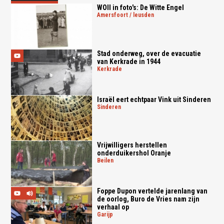
WOII in foto's: De Witte Engel
amersfoort / leusden
Stad onderweg, over de evacuatie
van Kerkrade in 1944
kerkrade
Israël eert echtpaar Vink uit Sinderen
sinderen
Vrijwilligers herstellen
onderduikershol Oranje
beilen
Foppe Dupon vertelde jarenlang van
de oorlog, Buro de Vries nam zijn
verhaal op
garijp