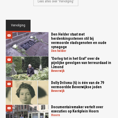
Lees alles over 'Vervolging'
Vervolging
Den Helder staat met
herdenkingsstenen stil bij
vermoorde stadsgenoten en oude
synagoge
den helder
'Oorlog tot in het Graf' over de
pijnlijke gevolgen van terreurdaad in
IJmond
beverwijk
Dolly Drilsma (6) is één van de 79
vermoordde Beverwijkse joden
beverwijk
Documentairemaker vertelt over
executies op Kerkplein Hoorn
hoorn