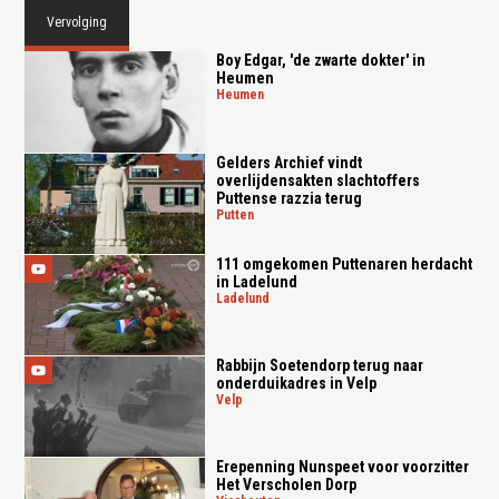
Vervolging
Boy Edgar, 'de zwarte dokter' in
Heumen
heumen
Gelders Archief vindt
overlijdensakten slachtoffers
Puttense razzia terug
putten
111 omgekomen Puttenaren herdacht
in Ladelund
ladelund
Rabbijn Soetendorp terug naar
onderduikadres in Velp
velp
Erepenning Nunspeet voor voorzitter
Het Verscholen Dorp