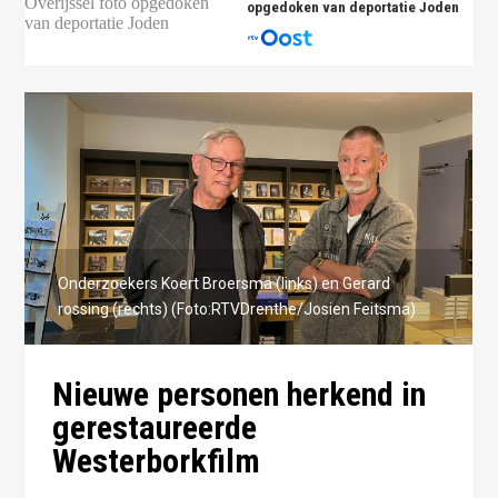
opgedoken van deportatie Joden
Onderzoekers Koert Broersma (links) en Gerard
rossing (rechts) (Foto:RTVDrenthe/Josien Feitsma)
Nieuwe personen herkend in
gerestaureerde
Westerborkfilm