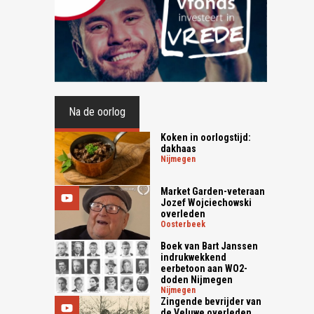
Na de oorlog
Koken in oorlogstijd:
dakhaas
nijmegen
Market Garden-veteraan
Jozef Wojciechowski
overleden
oosterbeek
Boek van Bart Janssen
indrukwekkend
eerbetoon aan WO2-
doden Nijmegen
nijmegen
Zingende bevrijder van
de Veluwe overleden