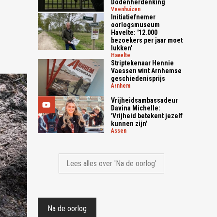
Dodenherdenking
veenhuizen
Initiatiefnemer
oorlogsmuseum
Havelte: '12.000
bezoekers per jaar moet
lukken'
havelte
Striptekenaar Hennie
Vaessen wint Arnhemse
geschiedenisprijs
arnhem
Vrijheidsambassadeur
Davina Michelle:
'Vrijheid betekent jezelf
kunnen zijn'
assen
Lees alles over 'Na de oorlog'
Na de oorlog