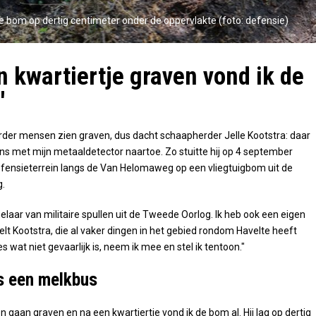
e bom op dertig centimeter onder de oppervlakte (foto: defensie)
n kwartiertje graven vond ik de
'
eerder mensen zien graven, dus dacht schaapherder Jelle Kootstra: daar
ns met mijn metaaldetector naartoe. Zo stuitte hij op 4 september
fensieterrein langs de Van Helomaweg op een vliegtuigbom uit de
.
elaar van militaire spullen uit de Tweede Oorlog. Ik heb ook een eigen
lt Kootstra, die al vaker dingen in het gebied rondom Havelte heeft
s wat niet gevaarlijk is, neem ik mee en stel ik tentoon."
ls een melkbus
en gaan graven en na een kwartiertje vond ik de bom al. Hij lag op dertig