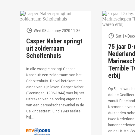
Wed 08 January 2020 11:36
Sat 14 Dec
Casper Naber springt
75 jaar D-
uit zolderraam
Nederlan
Scholtenhuis
Marinesc
Terrible T
In alle vroegte springt Casper
erbij
Naber uit een zolderraam van het
Scholtenhuis. De val betekent het
einde van zijn leven. Casper Naber
Op 5 juni was h
(Groningen, 1906-1944) was bij het
dat de Geallieer
uitbreken van de oorlog eigenaar
vanuit Engeland
van een gereedschapswinkel in de
Normandië vertr
Gelkingestraat. Eind 1943 raakte
duizenden sche
hij[…]
twee Nederland
kanonneerboten,
en de Hr. Ms. S