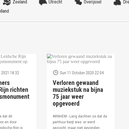
Zeeland
Utrecht
Overijssel
Dr
lland
 2021 18:32
Sun 11 October 2020 22:04
ners
Verloren gewaand
ijn richten
muziekstuk na bijna
ngsmonument
75 jaar weer
opgevoerd
i dat dit
ARNHEM - Lang dachten ze dat de
or en door
partituur kwijt was: er werd
idsche Rijn is
gezocht, maar niet gevonden.