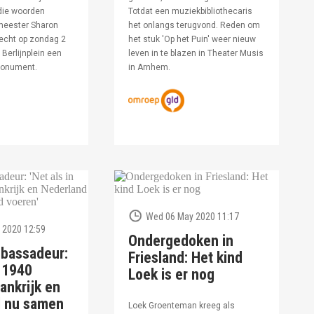
die woorden
Totdat een muziekbibliothecaris
meester Sharon
het onlangs terugvond. Reden om
echt op zondag 2
het stuk 'Op het Puin' weer nieuw
Berlijnplein een
leven in te blazen in Theater Musis
monument.
in Arnhem.
Wed 06 May 2020 11:17
 2020 12:59
Ondergedoken in
bassadeur:
Friesland: Het kind
n 1940
Loek is er nog
ankrijk en
d nu samen
Loek Groenteman kreeg als