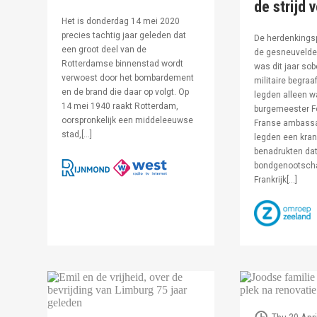
de strijd 
Het is donderdag 14 mei 2020
precies tachtig jaar geleden dat
De herdenkingsp
een groot deel van de
de gesneuvelde 
Rotterdamse binnenstad wordt
was dit jaar sob
verwoest door het bombardement
militaire begraa
en de brand die daar op volgt. Op
legden alleen 
14 mei 1940 raakt Rotterdam,
burgemeester F
oorspronkelijk een middeleeuwse
Franse ambassa
stad,[…]
legden een kran
benadrukten dat
bondgenootsch
Frankrijk[…]