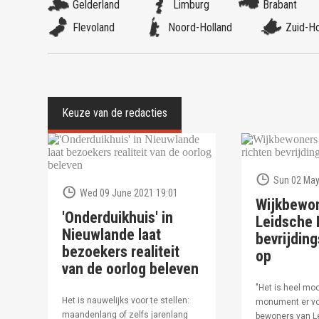
Gelderland
Limburg
Brabant
Flevoland
Noord-Holland
Zuid-Ho
Sun 02 May
Wed 09 June 2021 19:01
Wijkbewo
'Onderduikhuis' in
Leidsche R
Nieuwlande laat
bevrijdi
bezoekers realiteit
op
van de oorlog beleven
"Het is heel moo
Het is nauwelijks voor te stellen:
monument er vo
maandenlang of zelfs jarenlang
bewoners van Le