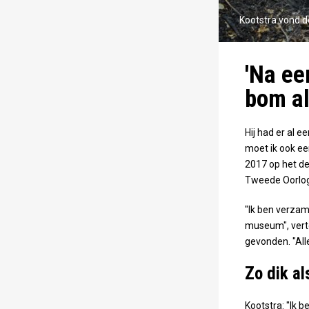
Kootstra vond d
'Na ee
bom al
Hij had er al 
moet ik ook ee
2017 op het de
Tweede Oorlog
"Ik ben verzam
museum", verte
gevonden. "Alle
Zo dik a
Kootstra: "Ik b