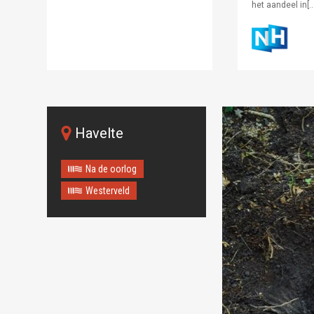
het aandeel in[…
Havelte
Na de oorlog
Westerveld