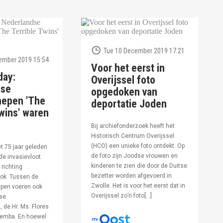
Tue 10 December 2019 17:21
ember 2019 15:54
Voor het eerst in
day:
Overijssel foto
dse
opgedoken van
hepen 'The
deportatie Joden
wins' waren
Bij archiefonderzoek heeft het
Historisch Centrum Overijssel
(HCO) een unieke foto ontdekt. Op
et 75 jaar geleden
de foto zijn Joodse vrouwen en
de invasievloot
kinderen te zien die door de Duitse
 richting
bezetter worden afgevoerd in
ok. Tussen de
Zwolle. Het is voor het eerst dat in
pen voeren ook
Overijssel zo’n foto[…]
se
 de Hr. Ms. Flores
oemba. En hoewel