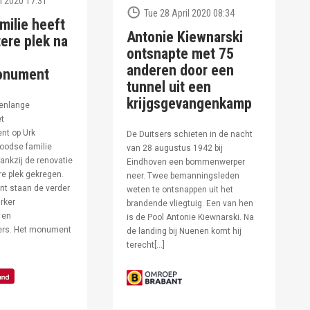
l 2020 17:31
Tue 28 April 2020 08:34
milie heeft
Antonie Kiewnarski
ere plek na
ontsnapte met 75
anderen door een
onument
tunnel uit een
krijgsgevangenkamp
enlange
et
t op Urk
De Duitsers schieten in de nacht
oodse familie
van 28 augustus 1942 bij
ankzij de renovatie
Eindhoven een bommenwerper
e plek gekregen.
neer. Twee bemanningsleden
t staan de verder
weten te ontsnappen uit het
rker
brandende vliegtuig. Een van hen
 en
is de Pool Antonie Kiewnarski. Na
fers. Het monument
de landing bij Nuenen komt hij
terecht[…]