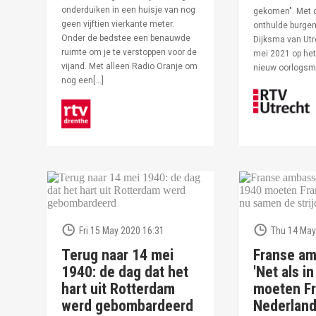
onderduiken in een huisje van nog
gekomen". Met 
geen vijftien vierkante meter.
onthulde burge
Onder de bedstee een benauwde
Dijksma van Utr
ruimte om je te verstoppen voor de
mei 2021 op het 
vijand. Met alleen Radio Oranje om
nieuw oorlogs
nog een[…]
Fri 15 May 2020 16:31
Thu 14 May
Terug naar 14 mei
Franse am
1940: de dag dat het
'Net als i
hart uit Rotterdam
moeten Fr
werd gebombardeerd
Nederlan