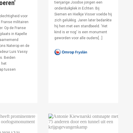
voeren'
tienjarige Joodse jongen een
onderduikplek in Echten. Bij
Siemen en Hielkje Visser voelde hij
lechtigheid voor
zich gelukkig. Jaren later bedankte
Franse militairen
hij hen met een standbeeld. 'Het
er. Op de Franse
kind is er nog' is een monument
fplaats in Kapelle
geworden voor alle ouders[…]
waarnemend
ons Naterop en de
deur Luis Vassy
s. Beiden
 het
ap tussen