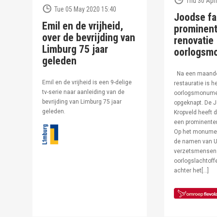
Thu 30 Apri
Tue 05 May 2020 15:40
Joodse fa
Emil en de vrijheid,
prominent
over de bevrijding van
renovatie
Limburg 75 jaar
oorlogsm
geleden
Na een maand
Emil en de vrijheid is een 9-delige
restauratie is h
tv-serie naar aanleiding van de
oorlogsmonumen
bevrijding van Limburg 75 jaar
opgeknapt. De J
geleden.
Kropveld heeft d
een prominenter
Op het monumen
de namen van U
verzetsmensen
oorlogslachtof
achter het[…]