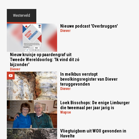
Westerveld
Nieuwe podcast 'Overbruggen'
diever
Nieuw kruisje op paardengraf uit
Tweede Wereldoorlog: 'Ik vind dit zó
bijzonder'
diever
In melkbus verstopt
bevolkingsregister van Diever
teruggevonden
diever
Loek Bisschops: De enige Limburger
die tweemaal per jaar jarig is
wapse
Vliegtuigbom uit WOII gevonden in
Havelte