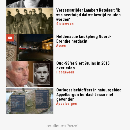
Verzetsstrijder Lambert Ketelaar: 'Ik
was overtuigd dat we bevrijd zouden
worden'
gieterveen
Heldenactie knokploeg Noord-
Drenthe herdacht
assen
Oud-SS'er Siert Bruins in 2015
overleden
hoogeveen
Oorlogsslachtoffers in natuurgebied
Appelbergen herdacht maar niet
gevonden
appelbergen
Lees alles over 'Verzet'