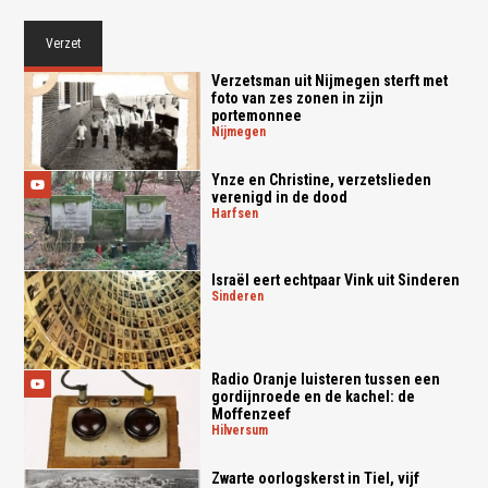
Verzet
Verzetsman uit Nijmegen sterft met
foto van zes zonen in zijn
portemonnee
nijmegen
Ynze en Christine, verzetslieden
verenigd in de dood
harfsen
Israël eert echtpaar Vink uit Sinderen
sinderen
Radio Oranje luisteren tussen een
gordijnroede en de kachel: de
Moffenzeef
hilversum
Zwarte oorlogskerst in Tiel, vijf