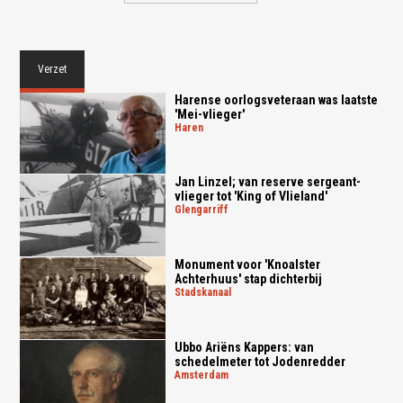
Verzet
Harense oorlogsveteraan was laatste
'Mei-vlieger'
haren
Jan Linzel; van reserve sergeant-
vlieger tot 'King of Vlieland'
glengarriff
Monument voor 'Knoalster
Achterhuus' stap dichterbij
stadskanaal
Ubbo Ariëns Kappers: van
schedelmeter tot Jodenredder
amsterdam