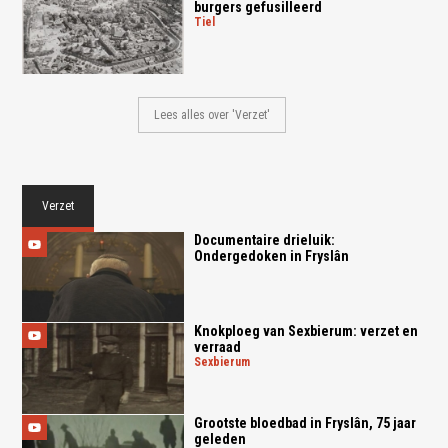
burgers gefusilleerd
tiel
Lees alles over 'Verzet'
Verzet
Documentaire drieluik:
Ondergedoken in Fryslân
Knokploeg van Sexbierum: verzet en
verraad
sexbierum
Grootste bloedbad in Fryslân, 75 jaar
geleden