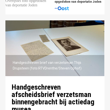
opgedoken van deportatie Joden
Handgeschreven brief van verzetsman Thijs
Drupsteen (foto:RTVDrenthe/Steven Ophof)
Handgeschreven
afscheidsbrief verzetsman
binnengebracht bij actiedag
musea