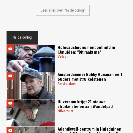
Lees alles over 'Na de oorlog'
Na de oorlog
Holocaustmonument onthuld in
IJmuiden: "Dit raakt me"
velsen
Amsterdammer Bobby Huisman eert
ouders met struikelstenen
amsterdam
Hilversum krijgt 21 nieuwe
struikelstenen aan Wandelpad
hilversum
Atlantikwall-centrum in Huisduinen