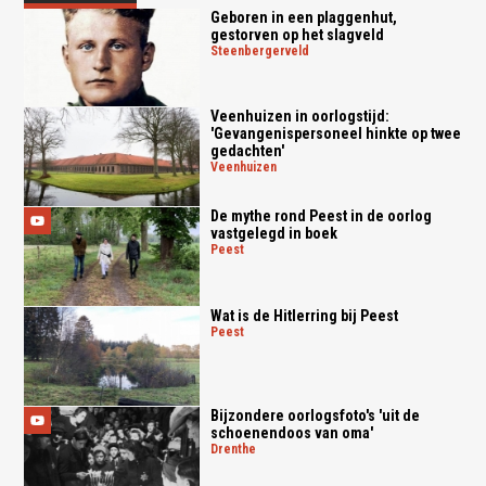
Geboren in een plaggenhut,
gestorven op het slagveld
steenbergerveld
Veenhuizen in oorlogstijd:
'Gevangenispersoneel hinkte op twee
gedachten'
veenhuizen
De mythe rond Peest in de oorlog
vastgelegd in boek
peest
Wat is de Hitlerring bij Peest
peest
Bijzondere oorlogsfoto's 'uit de
schoenendoos van oma'
drenthe