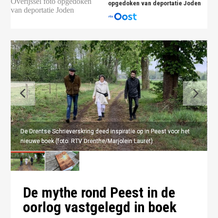
opgedoken van deportatie Joden
De Drentse Schrieverskring deed inspiratie op in Peest voor het
De Drentse Schrieverskring deed inspiratie op in Peest voor het
nieuwe boek (foto: RTV Drenthe/Marjolein Lauret)
nieuwe boek (foto: RTV Drenthe/Marjolein Lauret)
De mythe rond Peest in de
oorlog vastgelegd in boek