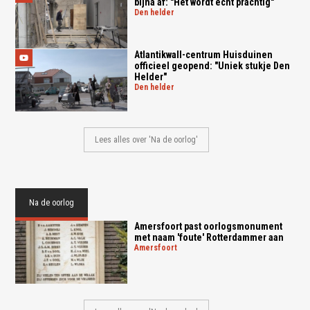
bijna af: "Het wordt echt prachtig"
den helder
Atlantikwall-centrum Huisduinen
officieel geopend: "Uniek stukje Den
Helder"
den helder
Lees alles over 'Na de oorlog'
Na de oorlog
Amersfoort past oorlogsmonument
met naam 'foute' Rotterdammer aan
amersfoort