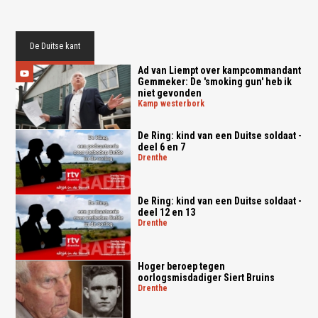
De Duitse kant
Ad van Liempt over kampcommandant
Gemmeker: De 'smoking gun' heb ik
niet gevonden
kamp westerbork
De Ring: kind van een Duitse soldaat -
deel 6 en 7
drenthe
De Ring: kind van een Duitse soldaat -
deel 12 en 13
drenthe
Hoger beroep tegen
oorlogsmisdadiger Siert Bruins
drenthe