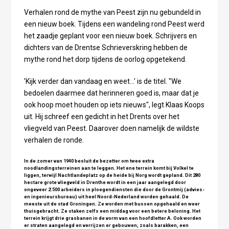
Verhalen rond de mythe van Peest zijn nu gebundeld in
een nieuw boek. Tijdens een wandeling rond Peest werd
het zaadje geplant voor een nieuw boek. Schrijvers en
dichters van de Drentse Schrieverskring hebben de
mythe rond het dorp tijdens de oorlog opgetekend.
'Kijk verder dan vandaag en weet...' is de titel. "We
bedoelen daarmee dat herinneren goed is, maar dat je
ook hoop moet houden op iets nieuws", legt Klaas Koops
uit. Hij schreef een gedicht in het Drents over het
vliegveld van Peest. Daarover doen namelijk de wildste
verhalen de ronde.
In de zomer van 1940 besluit de bezetter om twee extra
noodlandingsterreinen aan te leggen. Het ene terrein komt bij Volkel te
liggen, terwijl Nachtlandeplatz op de heide bij Norg wordt gepland. Dit 280
hectare grote vliegveld in Drenthe wordt in een jaar aangelegd door
ongeveer 2.500 arbeiders in ploegendiensten die door de Grontmij (advies-
en ingenieursbureau) uit heel Noord-Nederland worden gehaald. De
meeste uit de stad Groningen. Ze worden met bussen opgehaald en weer
thuisgebracht. Ze staken zelfs een middag voor een betere beloning. Het
terrein krijgt drie grasbanen in de vorm van een hoofdletter A. Ook worden
er straten aangelegd en verrijzen er gebouwen, zoals barakken, een