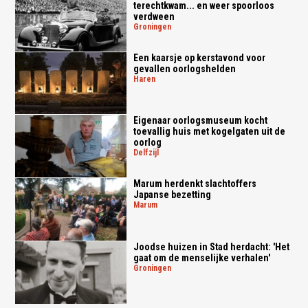
terechtkwam... en weer spoorloos
verdween
groningen
Een kaarsje op kerstavond voor
gevallen oorlogshelden
haren
Eigenaar oorlogsmuseum kocht
toevallig huis met kogelgaten uit de
oorlog
delfzijl
Marum herdenkt slachtoffers
Japanse bezetting
marum
Joodse huizen in Stad herdacht: 'Het
gaat om de menselijke verhalen'
groningen