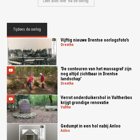
Lees alles over 'Na de oorlog'
Tijdens de oorlog
Vijftig nieuwe Drentse oorlogsfoto's
drenthe
'De contouren van het massagraf zijn
nog altijd zichtbaar in Drentse
landschap'
drenthe
Verrot onderduikershol in Valtherbos
krijgt grondige renovatie
valthe
Gedumpt in een hol nabij Anloo
anloo