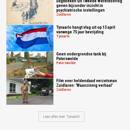
Dagboeken uit Tweede Wereldoorlog
geven bijzonder inzicht in
psychiatrische instellingen
zuidlaren
Tynaarlo hangt vlag uit op 13 april
vanwege 75 jaar bevrijding
tynaarlo
Geen ondergrondse tank bij
Paterswolde
paterswolde
Film over heldendaad verzetsman
Zuidlaren: 'Waanzinnig verhaal'
zuidlaren
Lees alles over 'Tynaarlo'