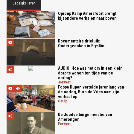
Dagelijks leven
Oproep Kamp Amersfoort brengt
bijzondere verhalen naar boven
Documentaire drieluik:
Ondergedoken in Fryslân
AUDIO: Hoe was het om in een klein
dorp te wonen ten tijde van de
oorlog?
jorwert
Foppe Dupon vertelde jarenlang van
de oorlog, Buro de Vries nam zijn
verhaal op
garijp
De Joodse burgemeester van
Amerongen
ferwert