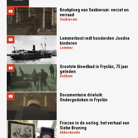
Knokploeg van Sexbierum: verzet en
verraad
sexbierum
Lemmerboot redt honderden Joodse
kinderen
lemmer
Grootste bloedbad in Fryslân, 75 jaar
geleden
dokkum
Documentaire drieluik:
Ondergedoken in Fryslân
Friezen in de oorlog: het verhaal van
Siebe Bruning
akkerwoude