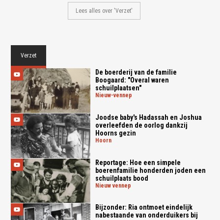
Lees alles over 'Verzet'
Verzet
De boerderij van de familie
Boogaard: "Overal waren
schuilplaatsen"
nieuw-vennep
Joodse baby's Hadassah en Joshua
overleefden de oorlog dankzij
Hoorns gezin
hoorn
Reportage: Hoe een simpele
boerenfamilie honderden joden een
schuilplaats bood
nieuw vennep
Bijzonder: Ria ontmoet eindelijk
nabestaande van onderduikers bij