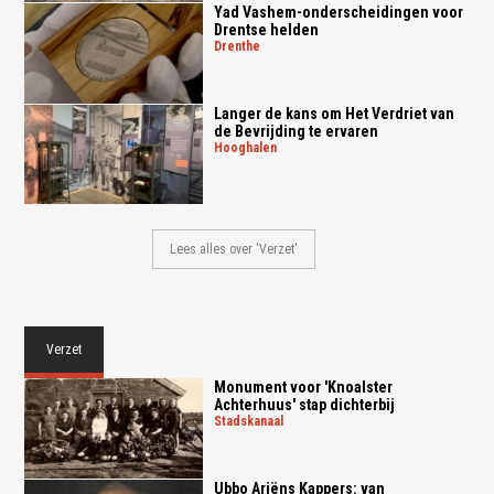
Yad Vashem-onderscheidingen voor
Drentse helden
drenthe
Langer de kans om Het Verdriet van
de Bevrijding te ervaren
hooghalen
Lees alles over 'Verzet'
Verzet
Monument voor 'Knoalster
Achterhuus' stap dichterbij
stadskanaal
Ubbo Ariëns Kappers: van