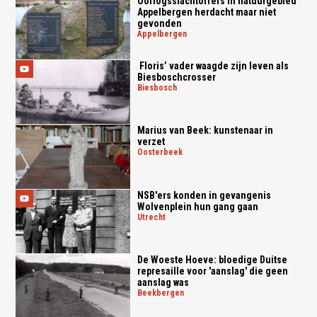
Oorlogsslachtoffers in natuurgebied
Appelbergen herdacht maar niet
gevonden
appelbergen
Floris’ vader waagde zijn leven als
Biesboschcrosser
biesbosch
Marius van Beek: kunstenaar in
verzet
oosterbeek
NSB'ers konden in gevangenis
Wolvenplein hun gang gaan
utrecht
De Woeste Hoeve: bloedige Duitse
represaille voor 'aanslag' die geen
aanslag was
beekbergen