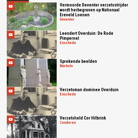
Vermoorde Deventer verzetsstrijder
wordt herbegraven op Nationaal
Ereveld Loenen
deventer
Leendert Overduin: De Rode
Pimpernel
enschede
Sprekende beelden
markelo
Verzetsman dominee Overduin
enschede
Verzetsheld Cor Hilbrink
zenderen