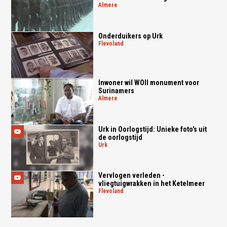
almere
Onderduikers op Urk
flevoland
Inwoner wil WOII monument voor
Surinamers
almere
Urk in Oorlogstijd: Unieke foto's uit
de oorlogstijd
urk
Vervlogen verleden -
vliegtuigwrakken in het Ketelmeer
flevoland