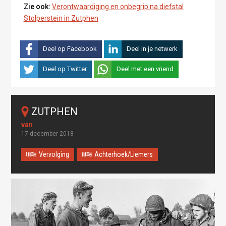
Zie ook:
Verontwaardiging en onbegrip na diefstal
Stolperstein in Zutphen
Deel op Facebook
Deel in je netwerk
Deel op Twitter
Deel met een vriend
ZUTPHEN
17 december 2018
Vervolging
Achterhoek/Liemers