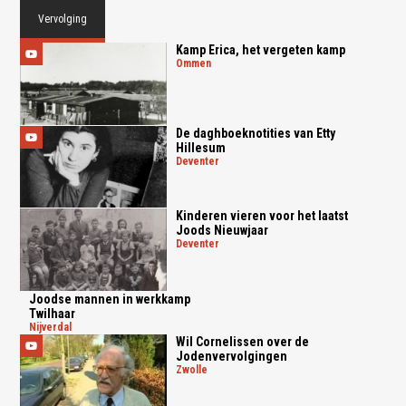
Vervolging
Kamp Erica, het vergeten kamp
ommen
De daghboeknotities van Etty
Hillesum
deventer
Kinderen vieren voor het laatst
Joods Nieuwjaar
deventer
Joodse mannen in werkkamp
Twilhaar
nijverdal
Wil Cornelissen over de
Jodenvervolgingen
zwolle