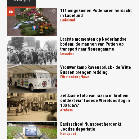
Vervolging
111 omgekomen Puttenaren herdacht
in Ladelund
ladelund
Laatste momenten op Nederlandse
bodem: de mannen van Putten op
transport naar Neuengamme
leusden
Vrouwenkamp Ravensbrück - de Witte
Bussen brengen redding
fürstenberg/havel
Zeldzame foto van razzia in Arnhem
ontdekt via 'Tweede Wereldoorlog in
100 foto's'
arnhem
Basisschool Nunspeet herdenkt
Joodse deportatie
nunspeet