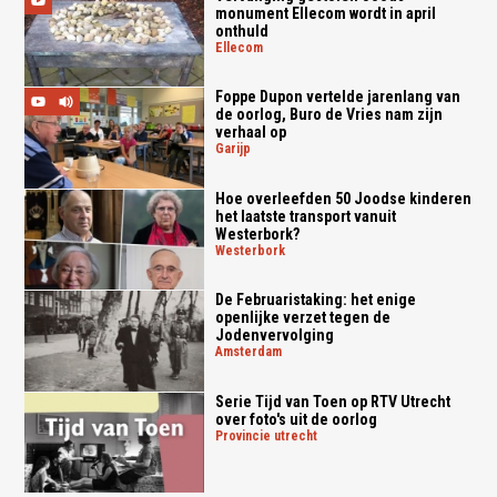
monument Ellecom wordt in april
onthuld
ellecom
Foppe Dupon vertelde jarenlang van
de oorlog, Buro de Vries nam zijn
verhaal op
garijp
Hoe overleefden 50 Joodse kinderen
het laatste transport vanuit
Westerbork?
westerbork
De Februaristaking: het enige
openlijke verzet tegen de
Jodenvervolging
amsterdam
Serie Tijd van Toen op RTV Utrecht
over foto's uit de oorlog
provincie utrecht