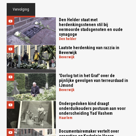
Vervolging
Den Helder staat met
herdenkingsstenen stil bij
vermoorde stadsgenoten en oude
synagoge
den helder
Laatste herdenking van razzia in
Beverwijk
beverwijk
'Oorlog tot in het Graf' over de
pijnlijke gevolgen van terreurdaad in
IJmond
beverwijk
Ondergedoken kind draagt
onderduikouders postuum aan voor
onderscheiding Yad Vashem
haarlem
Documentairemaker vertelt over