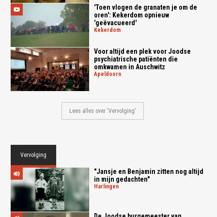
'Toen vlogen de granaten je om de
oren': Kekerdom opnieuw
'geëvacueerd'
kekerdom
Voor altijd een plek voor Joodse
psychiatrische patiënten die
omkwamen in Auschwitz
apeldoorn
Lees alles over 'Vervolging'
Vervolging
"Jansje en Benjamin zitten nog altijd
in mijn gedachten"
harlingen
De Joodse burgemeester van