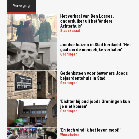
Vervolging
Het verhaal van Ben Losses,
onderduiker uit het 'Andere
Achterhuis'
stadskanaal
Joodse huizen in Stad herdacht: 'Het
gaat om de menselijke verhalen'
groningen
Gedenksteen voor bewoners Joods
bejaardentehuis in Stad
groningen
'Dichter bij oud joods Groningen kun
je niet komen'
groningen
'En toch vind ik het leven mooi!'
winschoten