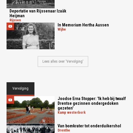
Deportatie van Rijssenaar Izaäk
Heijman
rijssen
In Memoriam Hertha Aussen
wijhe
Lees alles over 'Vervolging'
Vervolging
Joodse Erna Stopper: 'Ik heb bij twaalf
Drentse gezinnen ondergedoken
gezeten'
kamp westerbork
Van bomkrater tot onderduikershol
drenthe