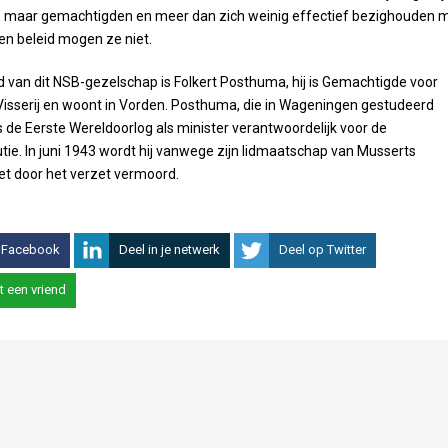
s maar gemachtigden en meer dan zich weinig effectief bezighouden 
n beleid mogen ze niet.
id van dit NSB-gezelschap is Folkert Posthuma, hij is Gemachtigde voor
isserij en woont in Vorden. Posthuma, die in Wageningen gestudeerd
ns de Eerste Wereldoorlog als minister verantwoordelijk voor de
utie. In juni 1943 wordt hij vanwege zijn lidmaatschap van Musserts
t door het verzet vermoord.
 Facebook
Deel in je netwerk
Deel op Twitter
t een vriend