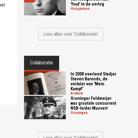
'fout' in de oorlog
met
hoogeveen
Lees alles over 'Collaboratie'
Collaboratie
In 2008 overleed Stadjer
Steven Barends, de
vertaler van 'Mein
Kampf'
arnhem
Groninger Feldmeijer
was grootste concurrent
NSB-leider Mussert
groningen
Lees alles over 'Collaboratie'