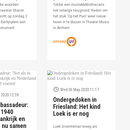
die woorden
Totdat een muziekbibliothecaris
meester Sharon
het onlangs terugvond. Reden om
echt op zondag 2
het stuk 'Op het Puin' weer nieuw
Berlijnplein een
leven in te blazen in Theater Musis
monument.
in Arnhem.
Wed 06 May 2020 11:17
 2020 12:59
Ondergedoken in
bassadeur:
Friesland: Het kind
n 1940
Loek is er nog
ankrijk en
d nu samen
Loek Groenteman kreeg als