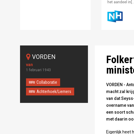
het aandeel in[…
Folkert Posthum
VORDEN
Folker
minist
1 februari 1943
Collaboratie
VORDEN - Anto
Achterhoek/Liemers
macht zal krij
van dat Seyss
overname van 
een soort scha
met daarin oo
Eigenlijk heet 