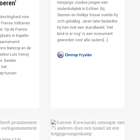
voeren'
tienjarige Joodse jongen een
onderduikplek in Echten. Bij
Siemen en Hielkje Visser voelde hij
lechtigheid voor
zich gelukkig. Jaren later bedankte
Franse militairen
hij hen met een standbeeld. 'Het
er. Op de Franse
kind is er nog' is een monument
fplaats in Kapelle
geworden voor alle ouders[…]
waarnemend
ons Naterop en de
deur Luis Vassy
s. Beiden
 het
ap tussen