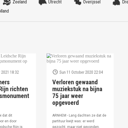
Zeeland
Utrecht
Overijssel
Dr
lland
 2021 18:32
Sun 11 October 2020 22:04
ners
Verloren gewaand
ijn richten
muziekstuk na bijna
ngsmonument
75 jaar weer
opgevoerd
i dat dit
ARNHEM - Lang dachten ze dat de
or en door
partituur kwijt was: er werd
idsche Rijn is
gezocht, maar niet gevonden.