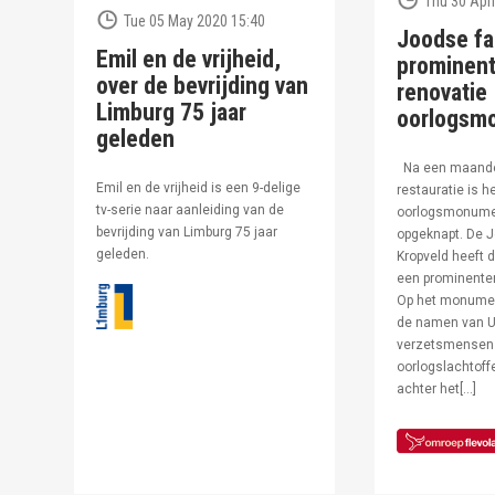
Thu 30 Apri
Tue 05 May 2020 15:40
Joodse fa
Emil en de vrijheid,
prominent
over de bevrijding van
renovatie
Limburg 75 jaar
oorlogsm
geleden
Na een maand
Emil en de vrijheid is een 9-delige
restauratie is h
tv-serie naar aanleiding van de
oorlogsmonumen
bevrijding van Limburg 75 jaar
opgeknapt. De J
geleden.
Kropveld heeft d
een prominenter
Op het monumen
de namen van U
verzetsmensen
oorlogslachtof
achter het[…]