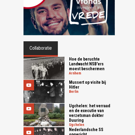
Collaboratie
Hoe de beruchte
Landwacht NSB'ers
moest beschermen
arnhem
Mussert op visite bij
Hitler
berlin
Ugchelen: het verraad
en de executie van
verzetsman dokter
Duuring
ugchelen
Nederlandsche SS
opgericht