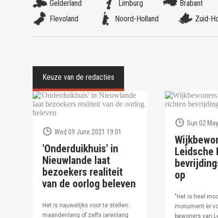
Gelderland
Limburg
Brabant
Flevoland
Noord-Holland
Zuid-Ho
Sun 02 May
Wed 09 June 2021 19:01
Wijkbewo
'Onderduikhuis' in
Leidsche R
Nieuwlande laat
bevrijdi
bezoekers realiteit
op
van de oorlog beleven
"Het is heel moo
Het is nauwelijks voor te stellen:
monument er vo
maandenlang of zelfs jarenlang
bewoners van Le