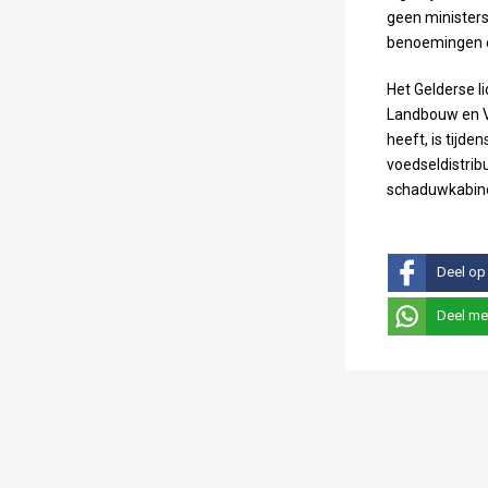
geen minister
benoemingen e
Het Gelderse l
Landbouw en V
heeft, is tijde
voedseldistrib
schaduwkabine
Deel op
Deel me