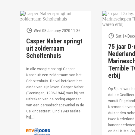
Wed 08 January 2020 11:36
Sat 14 Dec
Casper Naber springt
75 jaar D-
uit zolderraam
Nederlan
Scholtenhuis
Marinesc
Terrible T
In alle vroegte springt Casper
erbij
Naber uit een zolderraam van het
Scholtenhuis. De val betekent het
einde van zijn leven. Casper Naber
Op 5 juni was h
(Groningen, 1906-1944) was bij het
dat de Geallieer
uitbreken van de oorlog eigenaar
vanuit Engeland
van een gereedschapswinkel in de
Normandië vertr
Gelkingestraat. Eind 1943 raakte
duizenden sche
hij[…]
twee Nederland
kanonneerboten,
en de Hr. Ms. S