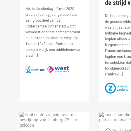
de strijd 
Het is donderdag 14 mei 2020
precies tachtig jaar geleden dat
De herdenkingsp
een groot deel van de
de gesneuvelde 
Rotterdamse binnenstad wordt
was dit jaar sob
verwoest door het bombardement
militaire begraa
en de brand die daar op volgt. Op
legden alleen 
14 mei 1940 raakt Rotterdam,
burgemeester F
oorspronkelijk een middeleeuwse
Franse ambassa
stad,[…]
legden een kran
benadrukten dat
bondgenootsch
Frankrijk[…]