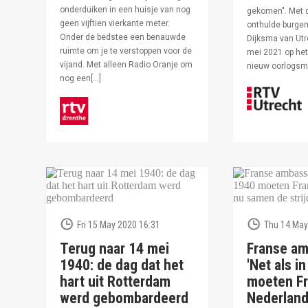
onderduiken in een huisje van nog
gekomen". Met 
geen vijftien vierkante meter.
onthulde burge
Onder de bedstee een benauwde
Dijksma van Utr
ruimte om je te verstoppen voor de
mei 2021 op het 
vijand. Met alleen Radio Oranje om
nieuw oorlogs
nog een[…]
Fri 15 May 2020 16:31
Thu 14 May
Terug naar 14 mei
Franse am
1940: de dag dat het
'Net als i
hart uit Rotterdam
moeten Fr
werd gebombardeerd
Nederlan