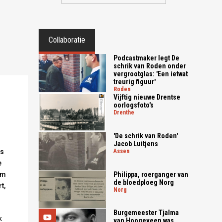
Collaboratie
Podcastmaker legt De
schrik van Roden onder
vergrootglas: 'Een ietwat
treurig figuur'
roden
Vijftig nieuwe Drentse
oorlogsfoto's
drenthe
'De schrik van Roden'
Jacob Luitjens
ts
assen
e
Philippa, roerganger van
om
de bloedploeg Norg
t,
norg
Burgemeester Tjalma
k
van Hoogeveen was