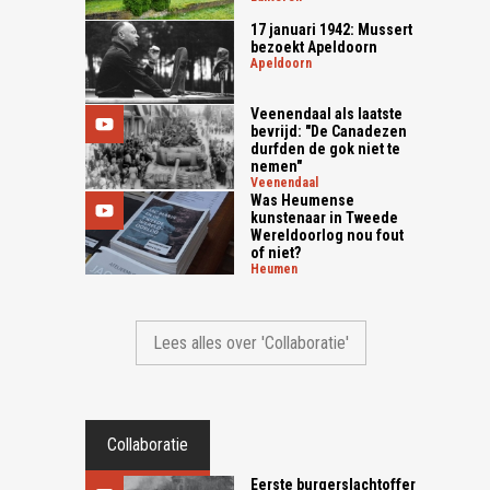
17 januari 1942: Mussert
bezoekt Apeldoorn
apeldoorn
Veenendaal als laatste
bevrijd: "De Canadezen
durfden de gok niet te
nemen"
veenendaal
Was Heumense
kunstenaar in Tweede
Wereldoorlog nou fout
of niet?
heumen
Lees alles over 'Collaboratie'
Collaboratie
Eerste burgerslachtoffer