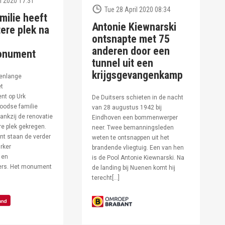
l 2020 17:31
Tue 28 April 2020 08:34
milie heeft
Antonie Kiewnarski
ere plek na
ontsnapte met 75
anderen door een
onument
tunnel uit een
krijgsgevangenkamp
enlange
et
t op Urk
De Duitsers schieten in de nacht
oodse familie
van 28 augustus 1942 bij
ankzij de renovatie
Eindhoven een bommenwerper
e plek gekregen.
neer. Twee bemanningsleden
t staan de verder
weten te ontsnappen uit het
rker
brandende vliegtuig. Een van hen
 en
is de Pool Antonie Kiewnarski. Na
fers. Het monument
de landing bij Nuenen komt hij
terecht[…]