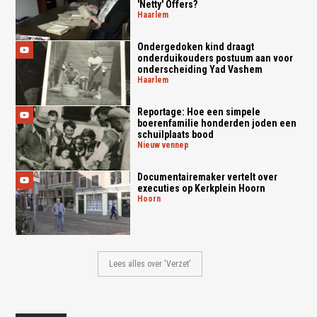
'Netty' Offers?
haarlem
Ondergedoken kind draagt
onderduikouders postuum aan voor
onderscheiding Yad Vashem
haarlem
Reportage: Hoe een simpele
boerenfamilie honderden joden een
schuilplaats bood
nieuw vennep
Documentairemaker vertelt over
executies op Kerkplein Hoorn
hoorn
Lees alles over 'Verzet'