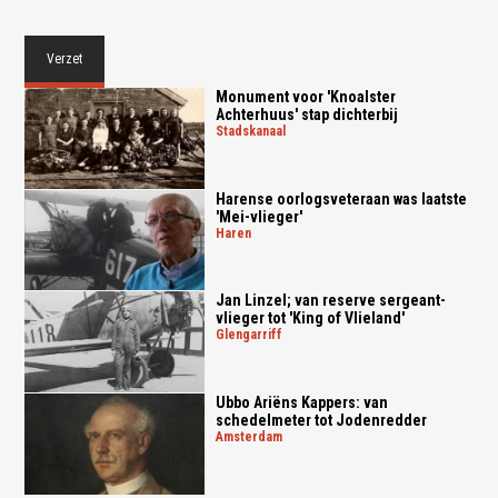
Verzet
Monument voor 'Knoalster
Achterhuus' stap dichterbij
stadskanaal
Harense oorlogsveteraan was laatste
'Mei-vlieger'
haren
Jan Linzel; van reserve sergeant-
vlieger tot 'King of Vlieland'
glengarriff
Ubbo Ariëns Kappers: van
schedelmeter tot Jodenredder
amsterdam