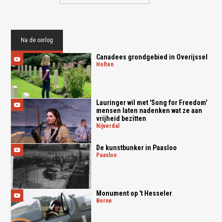
Na de oorlog
Canadees grondgebied in Overijssel
holten
Lauringer wil met 'Song for Freedom'
mensen laten nadenken wat ze aan
vrijheid bezitten
nijverdal
De kunstbunker in Paasloo
paasloo
Monument op 't Hesseler
borne