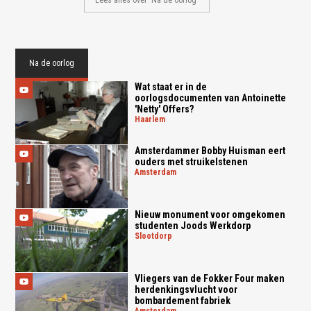
Lees alles over 'Na de oorlog'
Na de oorlog
Wat staat er in de
oorlogsdocumenten van Antoinette
'Netty' Offers?
haarlem
Amsterdammer Bobby Huisman eert
ouders met struikelstenen
amsterdam
Nieuw monument voor omgekomen
studenten Joods Werkdorp
slootdorp
Vliegers van de Fokker Four maken
herdenkingsvlucht voor
bombardement fabriek
amsterdam