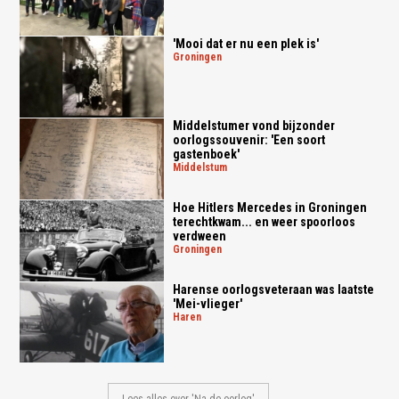
'Mooi dat er nu een plek is'
groningen
Middelstumer vond bijzonder
oorlogssouvenir: 'Een soort
gastenboek'
middelstum
Hoe Hitlers Mercedes in Groningen
terechtkwam... en weer spoorloos
verdween
groningen
Harense oorlogsveteraan was laatste
'Mei-vlieger'
haren