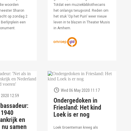
die woorden
Totdat een muziekbibliothecaris
meester Sharon
het onlangs terugvond. Reden om
echt op zondag 2
het stuk 'Op het Puin' weer nieuw
Berlijnplein een
leven in te blazen in Theater Musis
monument.
in Arnhem.
Wed 06 May 2020 11:17
 2020 12:59
Ondergedoken in
bassadeur:
Friesland: Het kind
n 1940
Loek is er nog
ankrijk en
d nu samen
Loek Groenteman kreeg als