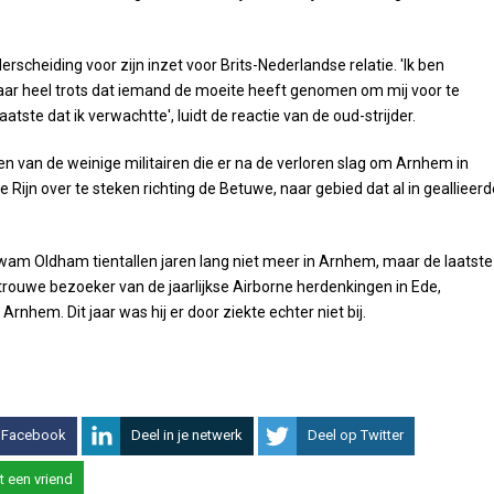
nderscheiding voor zijn inzet voor Brits-Nederlandse relatie. 'Ik ben
ar heel trots dat iemand de moeite heeft genomen om mij voor te
laatste dat ik verwachtte', luidt de reactie van de oud-strijder.
 van de weinige militairen die er na de verloren slag om Arnhem in
 Rijn over te steken richting de Betuwe, naar gebied dat al in geallieerd
wam Oldham tientallen jaren lang niet meer in Arnhem, maar de laatste
l trouwe bezoeker van de jaarlijkse Airborne herdenkingen in Ede,
rnhem. Dit jaar was hij er door ziekte echter niet bij.
 Facebook
Deel in je netwerk
Deel op Twitter
t een vriend