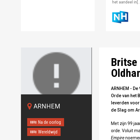
het aandeel in[…
Wilf Oldham in 
Britse
Oldha
ARNHEM - De 9
Orde van het B
leverden voor
ARNHEM
Oops!
de Slag om A
Something
Na de oorlog
Met zijn 99 ja
went wrong.
orde. Voluit m
Wereldwijd
Empire
noemen.
This page didn't load Google