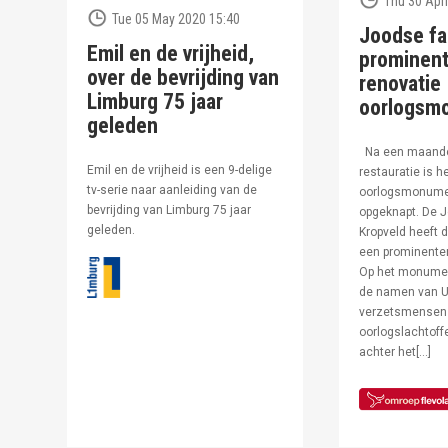
Thu 30 Apri
Tue 05 May 2020 15:40
Joodse fa
Emil en de vrijheid,
prominent
over de bevrijding van
renovatie
Limburg 75 jaar
oorlogsm
geleden
Na een maand
Emil en de vrijheid is een 9-delige
restauratie is h
tv-serie naar aanleiding van de
oorlogsmonumen
bevrijding van Limburg 75 jaar
opgeknapt. De J
geleden.
Kropveld heeft d
een prominenter
Op het monumen
de namen van U
verzetsmensen
oorlogslachtof
achter het[…]