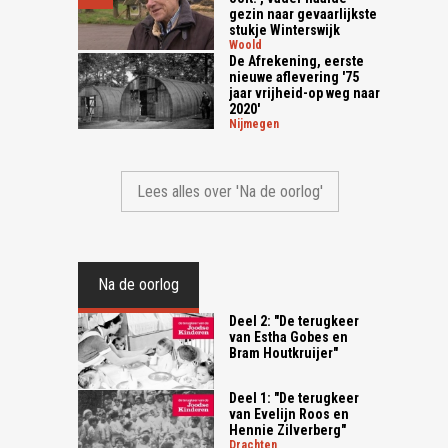
gezin naar gevaarlijkste
stukje Winterswijk
woold
De Afrekening, eerste
nieuwe aflevering '75
jaar vrijheid-op weg naar
2020'
nijmegen
Lees alles over 'Na de oorlog'
Na de oorlog
Deel 2: "De terugkeer
van Estha Gobes en
Bram Houtkruijer"
Deel 1: "De terugkeer
van Evelijn Roos en
Hennie Zilverberg"
drachten