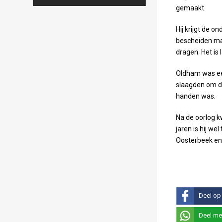
Maps correctly. See the
gemaakt.
JavaScript console for
technical details.
Hij krijgt de o
bescheiden ma
dragen. Het is 
Oldham was een
slaagden om de
handen was.
Na de oorlog k
jaren is hij we
Oosterbeek en A
Deel op
Deel me