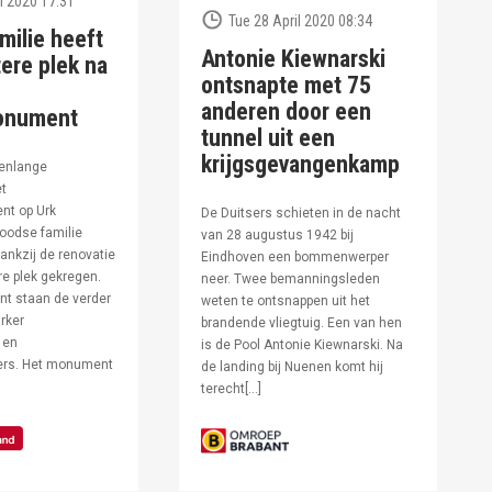
l 2020 17:31
Tue 28 April 2020 08:34
milie heeft
Antonie Kiewnarski
ere plek na
ontsnapte met 75
anderen door een
onument
tunnel uit een
krijgsgevangenkamp
enlange
et
t op Urk
De Duitsers schieten in de nacht
oodse familie
van 28 augustus 1942 bij
ankzij de renovatie
Eindhoven een bommenwerper
e plek gekregen.
neer. Twee bemanningsleden
t staan de verder
weten te ontsnappen uit het
rker
brandende vliegtuig. Een van hen
 en
is de Pool Antonie Kiewnarski. Na
fers. Het monument
de landing bij Nuenen komt hij
terecht[…]