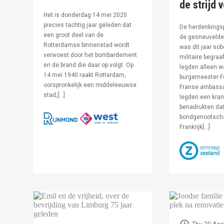
de strijd 
Het is donderdag 14 mei 2020
precies tachtig jaar geleden dat
De herdenkingsp
een groot deel van de
de gesneuvelde 
Rotterdamse binnenstad wordt
was dit jaar sob
verwoest door het bombardement
militaire begraa
en de brand die daar op volgt. Op
legden alleen 
14 mei 1940 raakt Rotterdam,
burgemeester F
oorspronkelijk een middeleeuwse
Franse ambassa
stad,[…]
legden een kran
benadrukten dat
bondgenootsch
Frankrijk[…]