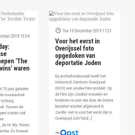
Tue 10 December 2019 17:21
ember 2019 15:54
Voor het eerst in
day:
Overijssel foto
dse
opgedoken van
hepen 'The
deportatie Joden
wins' waren
Bij archiefonderzoek heeft het
Historisch Centrum Overijssel
(HCO) een unieke foto ontdekt. Op
et 75 jaar geleden
de foto zijn Joodse vrouwen en
de invasievloot
kinderen te zien die door de Duitse
 richting
bezetter worden afgevoerd in
ok. Tussen de
Zwolle. Het is voor het eerst dat in
pen voeren ook
Overijssel zo’n foto[…]
se
 de Hr. Ms. Flores
oemba. En hoewel