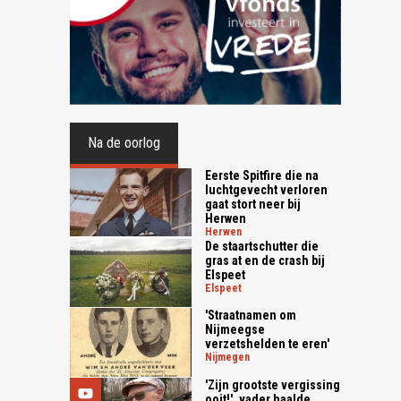
Na de oorlog
Eerste Spitfire die na
luchtgevecht verloren
gaat stort neer bij
Herwen
herwen
De staartschutter die
gras at en de crash bij
Elspeet
elspeet
'Straatnamen om
Nijmeegse
verzetshelden te eren'
nijmegen
'Zijn grootste vergissing
ooit!', vader haalde