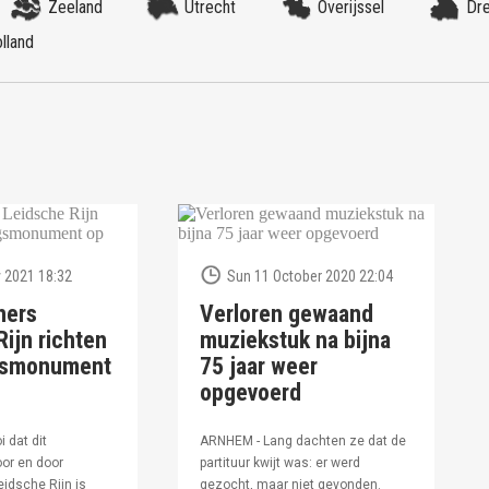
Zeeland
Utrecht
Overijssel
Dr
lland
 2021 18:32
Sun 11 October 2020 22:04
ners
Verloren gewaand
ijn richten
muziekstuk na bijna
ngsmonument
75 jaar weer
opgevoerd
i dat dit
ARNHEM - Lang dachten ze dat de
or en door
partituur kwijt was: er werd
idsche Rijn is
gezocht, maar niet gevonden.