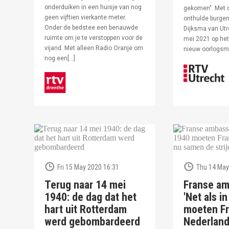
onderduiken in een huisje van nog
gekomen". Met 
geen vijftien vierkante meter.
onthulde burge
Onder de bedstee een benauwde
Dijksma van Utr
ruimte om je te verstoppen voor de
mei 2021 op het 
vijand. Met alleen Radio Oranje om
nieuw oorlogs
nog een[…]
Fri 15 May 2020 16:31
Thu 14 May
Terug naar 14 mei
Franse am
1940: de dag dat het
'Net als i
hart uit Rotterdam
moeten Fr
werd gebombardeerd
Nederlan