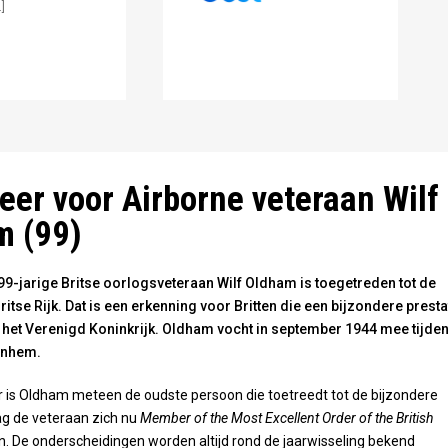
]
2013. Foto: Omroep Gelderland
 eer voor Airborne veteraan Wilf
m (99)
9-jarige Britse oorlogsveteraan Wilf Oldham is toegetreden tot de
ritse Rijk. Dat is een erkenning voor Britten die een bijzondere presta
 het Verenigd Koninkrijk. Oldham vocht in september 1944 mee tijde
rnhem.
ar is Oldham meteen de oudste persoon die toetreedt tot de bijzondere
ag de veteraan zich nu
Member of the Most Excellent Order of the British
 De onderscheidingen worden altijd rond de jaarwisseling bekend