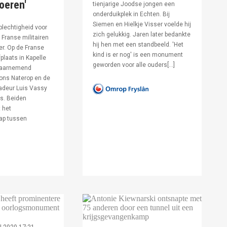
voeren'
tienjarige Joodse jongen een
onderduikplek in Echten. Bij
Siemen en Hielkje Visser voelde hij
lechtigheid voor
zich gelukkig. Jaren later bedankte
Franse militairen
hij hen met een standbeeld. 'Het
er. Op de Franse
kind is er nog' is een monument
fplaats in Kapelle
geworden voor alle ouders[…]
waarnemend
ons Naterop en de
deur Luis Vassy
s. Beiden
 het
ap tussen