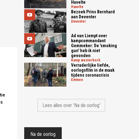
Havelte
havelte
Bezoek Prins Bernhard
aan Deventer
deventer
Ad van Liempt over
kampcommandant
Gemmeker: De 'smoking
gun' heb ik niet
gevonden
kamp westerbork
Verraderlijke liefde,
oorlogsfilm in de maak
tijdens coronacrisis
emmen
tie
ns
Lees alles over 'Na de oorlog'
Na de oorlog