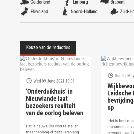
Gelderland
Limburg
Brabant
Flevoland
Noord-Holland
Zuid-Ho
Sun 02 May
Wed 09 June 2021 19:01
Wijkbewo
'Onderduikhuis' in
Leidsche R
Nieuwlande laat
bevrijdi
bezoekers realiteit
op
van de oorlog beleven
"Het is heel moo
Het is nauwelijks voor te stellen:
monument er vo
maandenlang of zelfs jarenlang
bewoners van Le