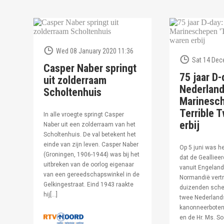
Wed 08 January 2020 11:36
Sat 14 Dec
Casper Naber springt
75 jaar D-
uit zolderraam
Nederlan
Scholtenhuis
Marinesc
Terrible T
In alle vroegte springt Casper
erbij
Naber uit een zolderraam van het
Scholtenhuis. De val betekent het
einde van zijn leven. Casper Naber
Op 5 juni was h
(Groningen, 1906-1944) was bij het
dat de Geallieer
uitbreken van de oorlog eigenaar
vanuit Engeland
van een gereedschapswinkel in de
Normandië vertr
Gelkingestraat. Eind 1943 raakte
duizenden sche
hij[…]
twee Nederland
kanonneerboten,
en de Hr. Ms. S