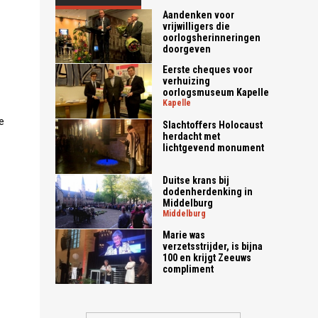
Aandenken voor
vrijwilligers die
oorlogsherinneringen
doorgeven
Eerste cheques voor
verhuizing
oorlogsmuseum Kapelle
kapelle
e
Slachtoffers Holocaust
herdacht met
lichtgevend monument
Duitse krans bij
dodenherdenking in
Middelburg
middelburg
Marie was
verzetsstrijder, is bijna
100 en krijgt Zeeuws
compliment