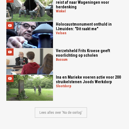
reist af naar Wageningen voor
herdenking
winkel
Holocaustmonument onthuld in
IJmuiden: "Dit raakt me"
velsen
Verzetsheld Frits Kroese geeft
voorlichting op scholen
bussum
Ina en Marieke voeren actie voor 200
struikelstenen Joods Werkdorp
slootdorp
Lees alles over 'Na de oorlog'