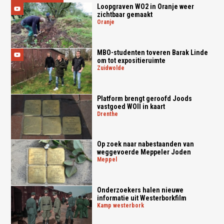
Loopgraven WO2 in Oranje weer
zichtbaar gemaakt
oranje
MBO-studenten toveren Barak Linde
om tot expositieruimte
zuidwolde
Platform brengt geroofd Joods
vastgoed WOII in kaart
drenthe
Op zoek naar nabestaanden van
weggevoerde Meppeler Joden
meppel
Onderzoekers halen nieuwe
informatie uit Westerborkfilm
kamp westerbork