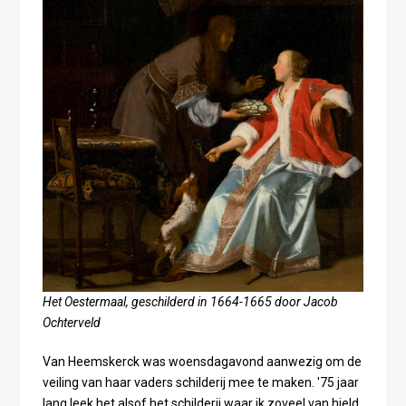
Het Oestermaal, geschilderd in 1664-1665 door Jacob
Ochterveld
Van Heemskerck was woensdagavond aanwezig om de
veiling van haar vaders schilderij mee te maken. '75 jaar
lang leek het alsof het schilderij waar ik zoveel van hield