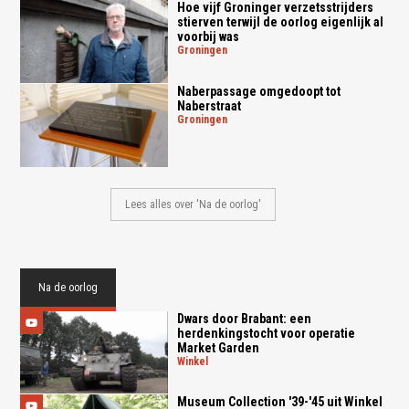
Hoe vijf Groninger verzetsstrijders
stierven terwijl de oorlog eigenlijk al
voorbij was
groningen
Naberpassage omgedoopt tot
Naberstraat
groningen
Lees alles over 'Na de oorlog'
Na de oorlog
Dwars door Brabant: een
herdenkingstocht voor operatie
Market Garden
winkel
Museum Collection '39-'45 uit Winkel