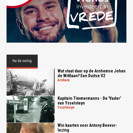
Na de oorlog
Wat staat daar op de Arnhemse Johan
de Wittlaan? Een Duitse V2
arnhem
Kapitein Timmermanns - De 'Vader'
van Ysselsteyn
ysselsteyn
Win kaarten voor Antony Beevor-
lezing