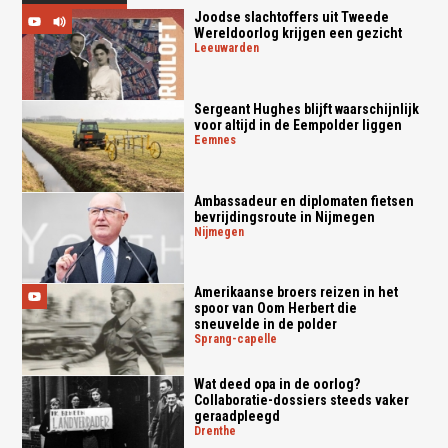
Joodse slachtoffers uit Tweede
Wereldoorlog krijgen een gezicht
leeuwarden
Sergeant Hughes blijft waarschijnlijk
voor altijd in de Eempolder liggen
eemnes
Ambassadeur en diplomaten fietsen
bevrijdingsroute in Nijmegen
nijmegen
Amerikaanse broers reizen in het
spoor van Oom Herbert die
sneuvelde in de polder
sprang-capelle
Wat deed opa in de oorlog?
Collaboratie-dossiers steeds vaker
geraadpleegd
drenthe