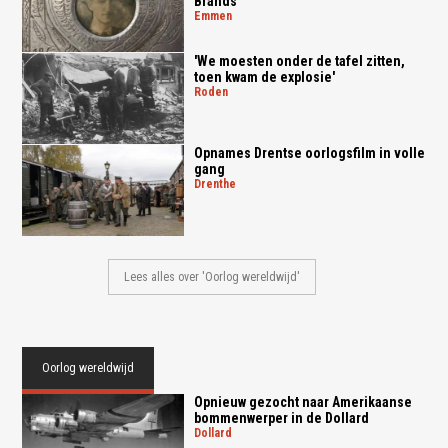
Brands
emmen
'We moesten onder de tafel zitten,
toen kwam de explosie'
roden
Opnames Drentse oorlogsfilm in volle
gang
drenthe
Lees alles over 'Oorlog wereldwijd'
Oorlog wereldwijd
Opnieuw gezocht naar Amerikaanse
bommenwerper in de Dollard
dollard