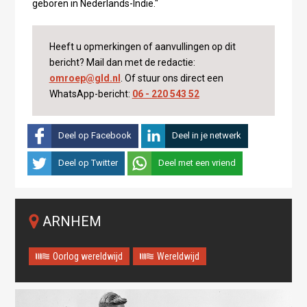
geboren in Nederlands-Indië."
Heeft u opmerkingen of aanvullingen op dit
bericht? Mail dan met de redactie:
omroep@gld.nl
. Of stuur ons direct een
WhatsApp-bericht:
06 - 220 543 52
Deel op Facebook
Deel in je netwerk
Deel op Twitter
Deel met een vriend
ARNHEM
Oorlog wereldwijd
Wereldwijd