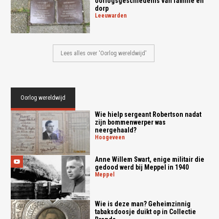
oorlogsgeschiedenis van familie en
dorp
leeuwarden
Lees alles over 'Oorlog wereldwijd'
Oorlog wereldwijd
Wie hielp sergeant Robertson nadat
zijn bommenwerper was
neergehaald?
hoogeveen
Anne Willem Swart, enige militair die
gedood werd bij Meppel in 1940
meppel
Wie is deze man? Geheimzinnig
tabaksdoosje duikt op in Collectie