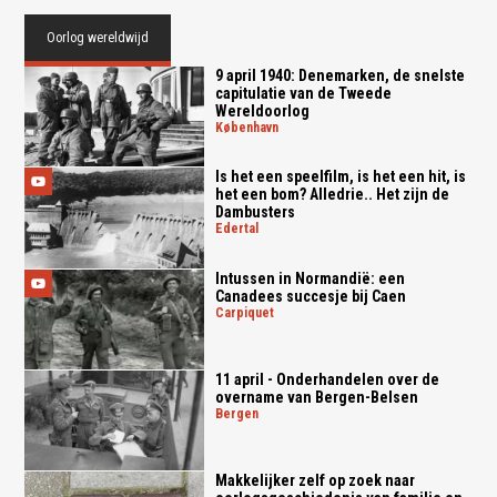
Oorlog wereldwijd
9 april 1940: Denemarken, de snelste
capitulatie van de Tweede
Wereldoorlog
københavn
Is het een speelfilm, is het een hit, is
het een bom? Alledrie.. Het zijn de
Dambusters
edertal
Intussen in Normandië: een
Canadees succesje bij Caen
carpiquet
11 april - Onderhandelen over de
overname van Bergen-Belsen
bergen
Makkelijker zelf op zoek naar