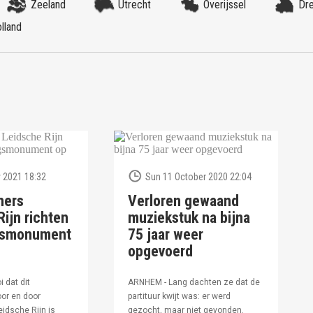
Zeeland
Utrecht
Overijssel
Dr
lland
 2021 18:32
Sun 11 October 2020 22:04
ners
Verloren gewaand
ijn richten
muziekstuk na bijna
ngsmonument
75 jaar weer
opgevoerd
i dat dit
ARNHEM - Lang dachten ze dat de
or en door
partituur kwijt was: er werd
idsche Rijn is
gezocht, maar niet gevonden.