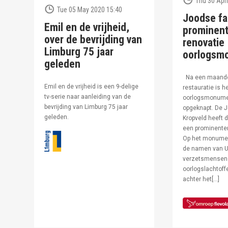
Thu 30 Apri
Tue 05 May 2020 15:40
Joodse fa
Emil en de vrijheid,
prominent
over de bevrijding van
renovatie
Limburg 75 jaar
oorlogsm
geleden
Na een maand
Emil en de vrijheid is een 9-delige
restauratie is h
tv-serie naar aanleiding van de
oorlogsmonumen
bevrijding van Limburg 75 jaar
opgeknapt. De J
geleden.
Kropveld heeft d
een prominenter
Op het monumen
de namen van U
verzetsmensen
oorlogslachtof
achter het[…]