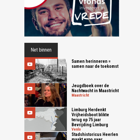
Net binnen
Samen herinneren =
samen naar de toekomst
Jeugdboek over de
Nachtwacht in Maastricht
maastricht
Limburg Herdenkt
Vrijheidsboot blikte
terug op 75 jaar
Bevrijding Limburg
venlo
Stadshistoricus Heerlen
maakt expo over