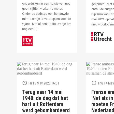
onderduiken in een huisje van nog
gekomen". Met 
geen vijftien vierkante meter.
onthulde burge
Onder de bedstee een benauwde
Dijksma van Utr
ruimte om je te verstoppen voor de
mei 2021 op het 
vijand. Met alleen Radio Oranje om
nieuw oorlogs
nog een[…]
Fri 15 May 2020 16:31
Thu 14 May
Terug naar 14 mei
Franse am
1940: de dag dat het
'Net als i
hart uit Rotterdam
moeten Fr
werd gebombardeerd
Nederlan