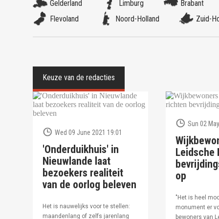
Gelderland
Limburg
Brabant
Flevoland
Noord-Holland
Zuid-Ho
Sun 02 May
Wed 09 June 2021 19:01
Wijkbewo
'Onderduikhuis' in
Leidsche R
Nieuwlande laat
bevrijdi
bezoekers realiteit
op
van de oorlog beleven
"Het is heel moo
Het is nauwelijks voor te stellen:
monument er vo
maandenlang of zelfs jarenlang
bewoners van Le