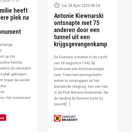
l 2020 17:31
Tue 28 April 2020 08:34
milie heeft
Antonie Kiewnarski
ere plek na
ontsnapte met 75
anderen door een
onument
tunnel uit een
krijgsgevangenkamp
enlange
et
t op Urk
De Duitsers schieten in de nacht
oodse familie
van 28 augustus 1942 bij
ankzij de renovatie
Eindhoven een bommenwerper
e plek gekregen.
neer. Twee bemanningsleden
t staan de verder
weten te ontsnappen uit het
rker
brandende vliegtuig. Een van hen
 en
is de Pool Antonie Kiewnarski. Na
fers. Het monument
de landing bij Nuenen komt hij
terecht[…]