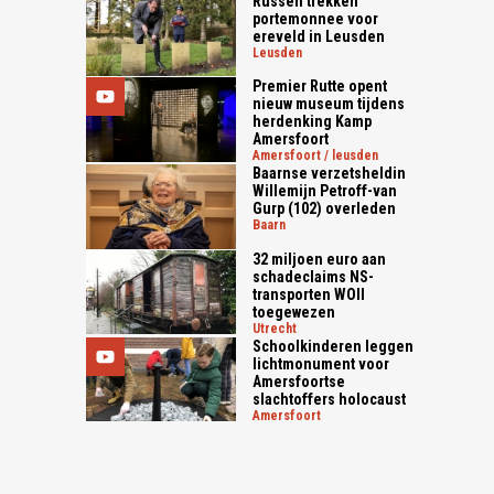
Russen trekken
portemonnee voor
ereveld in Leusden
leusden
Premier Rutte opent
nieuw museum tijdens
herdenking Kamp
Amersfoort
amersfoort / leusden
Baarnse verzetsheldin
Willemijn Petroff-van
Gurp (102) overleden
baarn
32 miljoen euro aan
schadeclaims NS-
transporten WOII
toegewezen
utrecht
Schoolkinderen leggen
lichtmonument voor
Amersfoortse
slachtoffers holocaust
amersfoort