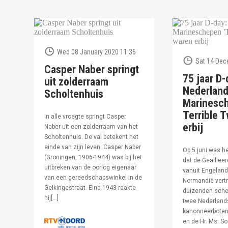
Wed 08 January 2020 11:36
Sat 14 Dec
Casper Naber springt
75 jaar D-
uit zolderraam
Nederlan
Scholtenhuis
Marinesc
Terrible T
In alle vroegte springt Casper
erbij
Naber uit een zolderraam van het
Scholtenhuis. De val betekent het
einde van zijn leven. Casper Naber
Op 5 juni was h
(Groningen, 1906-1944) was bij het
dat de Geallieer
uitbreken van de oorlog eigenaar
vanuit Engeland
van een gereedschapswinkel in de
Normandië vertr
Gelkingestraat. Eind 1943 raakte
duizenden sche
hij[…]
twee Nederland
kanonneerboten,
en de Hr. Ms. S