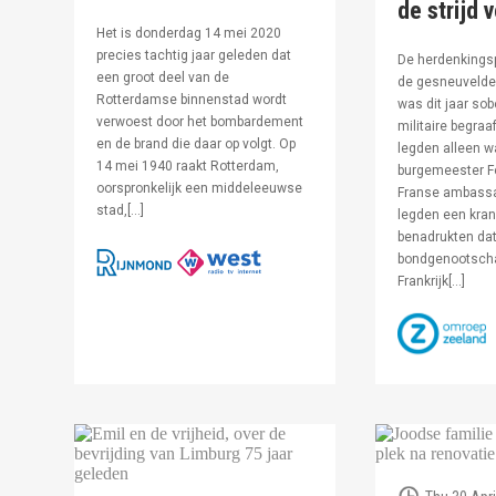
de strijd 
Het is donderdag 14 mei 2020
precies tachtig jaar geleden dat
De herdenkingsp
een groot deel van de
de gesneuvelde 
Rotterdamse binnenstad wordt
was dit jaar sob
verwoest door het bombardement
militaire begraa
en de brand die daar op volgt. Op
legden alleen 
14 mei 1940 raakt Rotterdam,
burgemeester F
oorspronkelijk een middeleeuwse
Franse ambassa
stad,[…]
legden een kran
benadrukten dat
bondgenootsch
Frankrijk[…]