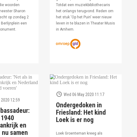
die woorden
Totdat een muziekbibliothecaris
meester Sharon
het onlangs terugvond. Reden om
echt op zondag 2
het stuk 'Op het Puin' weer nieuw
Berlijnplein een
leven in te blazen in Theater Musis
monument.
in Arnhem.
Wed 06 May 2020 11:17
 2020 12:59
Ondergedoken in
bassadeur:
Friesland: Het kind
n 1940
Loek is er nog
ankrijk en
d nu samen
Loek Groenteman kreeg als