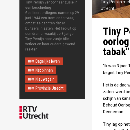
Tiny Persijn me
Tiny Persijn verloor haar zusje in
Maps correctly. See the
JavaScript console for
een beschieting
Utrecht
technical details.
Geallieerde vliegers namen op 29
juni 1944 een tram onder vuur,
omdat ze dachten dat er
Tiny P
Duitsers in zaten. Het liep uit op
een drama, waarbij de 3-jarige
oorlog
Tiny Persijn haar zusje Alie
verloor en haar ouders gewond
tabak"
raakten.
Dagelijks leven
"Ik was 3 jaar
Net binnen
begint Tiny Per
Nieuwegein
Het is de dag 
Provincie Utrecht
zaten, werd be
schijn van kan
Behoud Oorlogs
Denneman.
Tiny lag op he