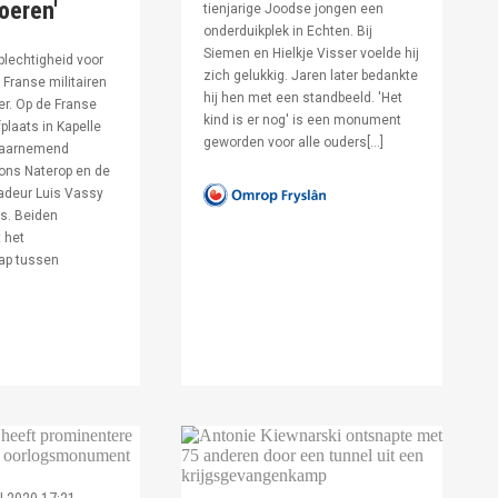
voeren'
tienjarige Joodse jongen een
onderduikplek in Echten. Bij
Siemen en Hielkje Visser voelde hij
lechtigheid voor
zich gelukkig. Jaren later bedankte
Franse militairen
hij hen met een standbeeld. 'Het
er. Op de Franse
kind is er nog' is een monument
fplaats in Kapelle
geworden voor alle ouders[…]
waarnemend
ons Naterop en de
deur Luis Vassy
s. Beiden
 het
ap tussen