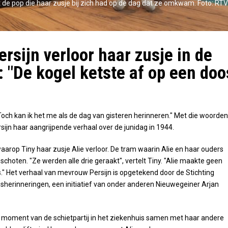
t de pop die haar zusje bij zich had op de dag dat ze omkwam. Foto: RTV
ersijn verloor haar zusje in de
: "De kogel ketste af op een doo
. Toch kan ik het me als de dag van gisteren herinneren." Met die woorden
sijn haar aangrijpende verhaal over de junidag in 1944.
waarop Tiny haar zusje Alie verloor. De tram waarin Alie en haar ouders
schoten. "Ze werden alle drie geraakt", vertelt Tiny. "Alie maakte geen
s." Het verhaal van mevrouw Persijn is opgetekend door de Stichting
herinneringen, een initiatief van onder anderen Nieuwegeiner Arjan
t moment van de schietpartij in het ziekenhuis samen met haar andere