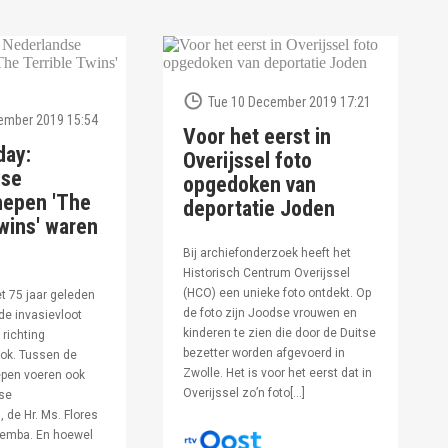
Tue 10 December 2019 17:21
ember 2019 15:54
Voor het eerst in
day:
Overijssel foto
dse
opgedoken van
hepen 'The
deportatie Joden
wins' waren
Bij archiefonderzoek heeft het
Historisch Centrum Overijssel
(HCO) een unieke foto ontdekt. Op
et 75 jaar geleden
de foto zijn Joodse vrouwen en
de invasievloot
kinderen te zien die door de Duitse
 richting
bezetter worden afgevoerd in
ok. Tussen de
Zwolle. Het is voor het eerst dat in
pen voeren ook
Overijssel zo’n foto[…]
se
 de Hr. Ms. Flores
oemba. En hoewel