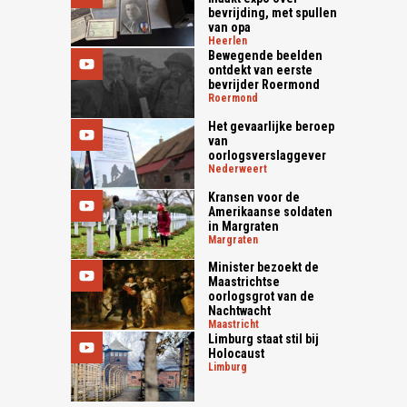
bevrijding, met spullen
van opa
heerlen
Bewegende beelden
ontdekt van eerste
bevrijder Roermond
roermond
Het gevaarlijke beroep
van
oorlogsverslaggever
nederweert
Kransen voor de
Amerikaanse soldaten
in Margraten
margraten
Minister bezoekt de
Maastrichtse
oorlogsgrot van de
Nachtwacht
maastricht
Limburg staat stil bij
Holocaust
limburg