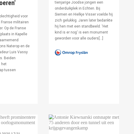
voeren'
tienjarige Joodse jongen een
onderduikplek in Echten. Bij
Siemen en Hielkje Visser voelde hij
lechtigheid voor
zich gelukkig. Jaren later bedankte
Franse militairen
hij hen met een standbeeld. 'Het
er. Op de Franse
kind is er nog' is een monument
fplaats in Kapelle
geworden voor alle ouders[…]
waarnemend
ons Naterop en de
deur Luis Vassy
s. Beiden
 het
ap tussen