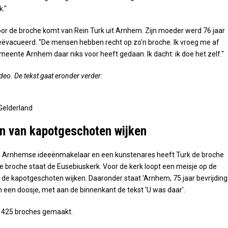
k."
 voor de broche komt van Rein Turk uit Arnhem. Zijn moeder werd 76 jaar
ëvacueerd. "De mensen hebben recht op zo'n broche. Ik vroeg me af
ente Arnhem daar niks voor heeft gedaan. Ik dacht: ik doe het zelf."
ideo. De tekst gaat eronder verder:
Gelderland
n van kapotgeschoten wijken
Arnhemse ideeënmakelaar en een kunstenares heeft Turk de broche
 broche staat de Eusebiuskerk. Voor de kerk loopt een meisje op de
de kapotgeschoten wijken. Daaronder staat 'Arnhem, 75 jaar bevrijding'
in een doosje, met aan de binnenkant de tekst 'U was daar'.
 er 425 broches gemaakt.