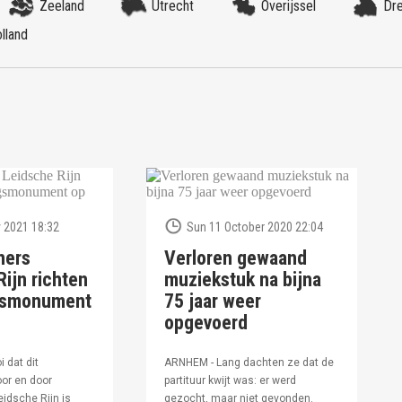
Zeeland
Utrecht
Overijssel
Dr
lland
 2021 18:32
Sun 11 October 2020 22:04
ners
Verloren gewaand
ijn richten
muziekstuk na bijna
ngsmonument
75 jaar weer
opgevoerd
i dat dit
ARNHEM - Lang dachten ze dat de
or en door
partituur kwijt was: er werd
idsche Rijn is
gezocht, maar niet gevonden.