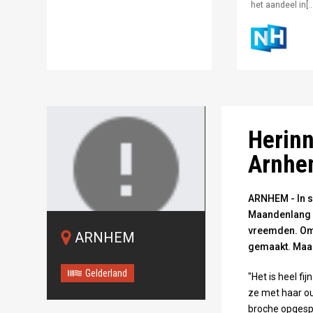
het aandeel in[…
Mevrouw Breden
Mevrouw Breden
Gelderland
Gelderland
Foto: Omroep G
Herinn
Arnhe
ARNHEM - In s
Maandenlang 
vreemden. Om 
ARNHEM
Oops!
gemaakt. Maan
Something
Gelderland
"Het is heel f
went wrong.
ze met haar o
broche opgespe
This page didn't load Google