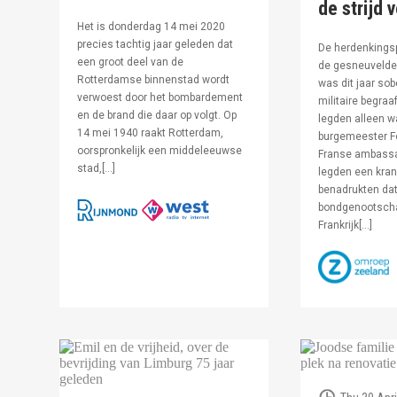
de strijd 
Het is donderdag 14 mei 2020
precies tachtig jaar geleden dat
De herdenkingsp
een groot deel van de
de gesneuvelde 
Rotterdamse binnenstad wordt
was dit jaar sob
verwoest door het bombardement
militaire begraa
en de brand die daar op volgt. Op
legden alleen 
14 mei 1940 raakt Rotterdam,
burgemeester F
oorspronkelijk een middeleeuwse
Franse ambassa
stad,[…]
legden een kran
benadrukten dat
bondgenootsch
Frankrijk[…]