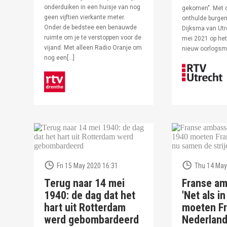
onderduiken in een huisje van nog
gekomen". Met 
geen vijftien vierkante meter.
onthulde burge
Onder de bedstee een benauwde
Dijksma van Utr
ruimte om je te verstoppen voor de
mei 2021 op het 
vijand. Met alleen Radio Oranje om
nieuw oorlogs
nog een[…]
Fri 15 May 2020 16:31
Thu 14 May
Terug naar 14 mei
Franse am
1940: de dag dat het
'Net als i
hart uit Rotterdam
moeten Fr
werd gebombardeerd
Nederlan