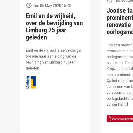
Thu 30 Apri
Tue 05 May 2020 15:40
Joodse fa
Emil en de vrijheid,
prominent
over de bevrijding van
renovatie
Limburg 75 jaar
oorlogsm
geleden
Na een maand
Emil en de vrijheid is een 9-delige
restauratie is h
tv-serie naar aanleiding van de
oorlogsmonumen
bevrijding van Limburg 75 jaar
opgeknapt. De J
geleden.
Kropveld heeft d
een prominenter
Op het monumen
de namen van U
verzetsmensen
oorlogslachtof
achter het[…]