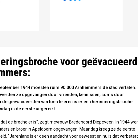
]
oord Diepeveen met haar opgespelde herinneringsbroche. Foto: Omro
oord Diepeveen met haar opgespelde herinneringsbroche. Foto: Omro
elderland
eringsbroche voor geëvacueerd
mmers:
eptember 1944 moesten ruim 90.000 Arnhemmers de stad verlaten.
werden ze opgevangen door vrienden, kennissen, soms door
de geëvacueerden van toen te eren is er een herinneringsbroche
dag is de eerste uitgereikt.
ijn dat de broche er is", zegt mevrouw Bredenoord Diepeveen. In 1944 we
uders en broer in Apeldoorn opgevangen. Maandag kreeg ze de eerste
ld. "Jarenlang is er geen aandacht voor geweest en nu is dat verbeterd