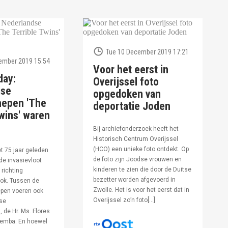
Tue 10 December 2019 17:21
ember 2019 15:54
Voor het eerst in
day:
Overijssel foto
dse
opgedoken van
hepen 'The
deportatie Joden
wins' waren
Bij archiefonderzoek heeft het
Historisch Centrum Overijssel
(HCO) een unieke foto ontdekt. Op
et 75 jaar geleden
de foto zijn Joodse vrouwen en
de invasievloot
kinderen te zien die door de Duitse
 richting
bezetter worden afgevoerd in
ok. Tussen de
Zwolle. Het is voor het eerst dat in
pen voeren ook
Overijssel zo’n foto[…]
se
 de Hr. Ms. Flores
oemba. En hoewel