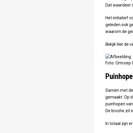
Maps correctly. See the
Dat waardeer i
JavaScript console for
technical details.
Het initiatief
geleden ook ge
waarom de geme
Bekijk hier de v
Foto: Omroep 
Puinhope
Samen met de 
gemaakt. Op de
puinhopen van 
De broche zit 
In totaal zijn