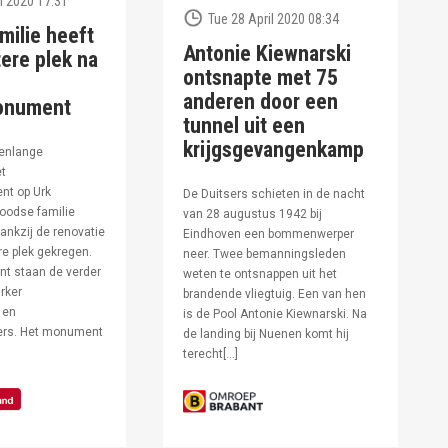
l 2020 17:31
Tue 28 April 2020 08:34
milie heeft
Antonie Kiewnarski
ere plek na
ontsnapte met 75
anderen door een
onument
tunnel uit een
krijgsgevangenkamp
enlange
et
t op Urk
De Duitsers schieten in de nacht
oodse familie
van 28 augustus 1942 bij
ankzij de renovatie
Eindhoven een bommenwerper
e plek gekregen.
neer. Twee bemanningsleden
t staan de verder
weten te ontsnappen uit het
rker
brandende vliegtuig. Een van hen
 en
is de Pool Antonie Kiewnarski. Na
fers. Het monument
de landing bij Nuenen komt hij
terecht[…]