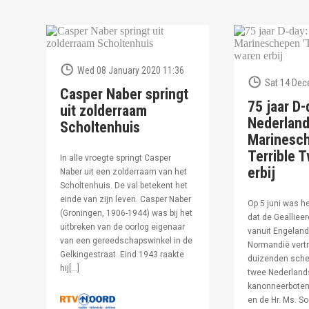
Wed 08 January 2020 11:36
Sat 14 Dec
Casper Naber springt
75 jaar D-
uit zolderraam
Nederlan
Scholtenhuis
Marinesc
Terrible T
In alle vroegte springt Casper
erbij
Naber uit een zolderraam van het
Scholtenhuis. De val betekent het
einde van zijn leven. Casper Naber
Op 5 juni was h
(Groningen, 1906-1944) was bij het
dat de Geallieer
uitbreken van de oorlog eigenaar
vanuit Engeland
van een gereedschapswinkel in de
Normandië vertr
Gelkingestraat. Eind 1943 raakte
duizenden sche
hij[…]
twee Nederland
kanonneerboten,
en de Hr. Ms. S