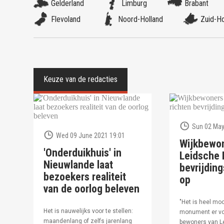
Gelderland
Limburg
Brabant
Flevoland
Noord-Holland
Zuid-Ho
Sun 02 May
Wed 09 June 2021 19:01
Wijkbewo
'Onderduikhuis' in
Leidsche R
Nieuwlande laat
bevrijdi
bezoekers realiteit
op
van de oorlog beleven
"Het is heel moo
Het is nauwelijks voor te stellen:
monument er vo
maandenlang of zelfs jarenlang
bewoners van Le